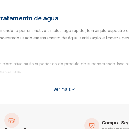
 tratamento de água
undo, e por um motivo simples: age rápido, tem amplo espectro e c
concentrado usado em tratamento de água, sanitização e limpeza pe
 cloro ativo muito superior ao do produto de supermercado. Isso si
ais comuns:
xas d'água e piscinas
ver mais
as industriais
ílios e ambientes
as orgânicas
 de gordura
Compra Se
 desinfetantes
Ambiente prot