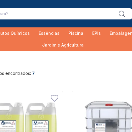
utos Químicos
Essências
Piscina
EPIs
Embalage
Jardim e Agricultura
os encontrados:
7