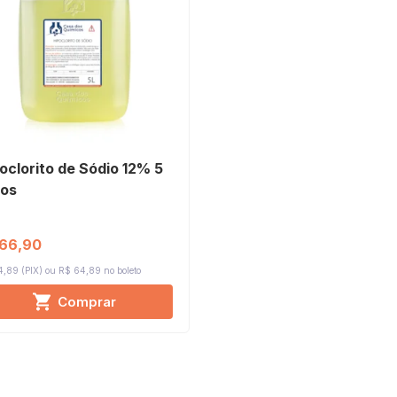
oclorito de Sódio 12% 5
ros
 66,90
,89 (PIX)
R$ 64,89 no boleto
Comprar