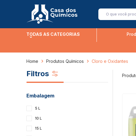
TODAS AS CATEGORIAS
Prod
Home
Produtos Químicos
Cloro e Oxidantes
Filtros
Produt
Embalagem
5 L
10 L
15 L