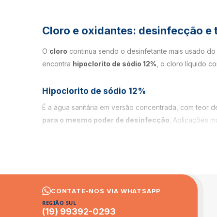
Cloro e oxidantes: desinfecção e
O
cloro
continua sendo o desinfetante mais usado do m
encontra
hipoclorito de sódio 12%
, o cloro líquido 
Hipoclorito de sódio 12%
É a água sanitária em versão concentrada, com teor de
para o mesmo poder de desinfecção
. Aplicações m
Tratamento de água
de poços, reservatórios, cai
Sanitização
de superfícies, pisos, banheiros e áre
Indústria de alimentos
, na higienização de utens
Branqueamento
de tecidos e remoção de manch
CONTATE-NOS VIA WHATSAPP
Controle de odor
em sistemas de esgoto e caixas
REGIÃO SUL
(19) 99392-0293
Matéria-prima
para produção de água sanitária e