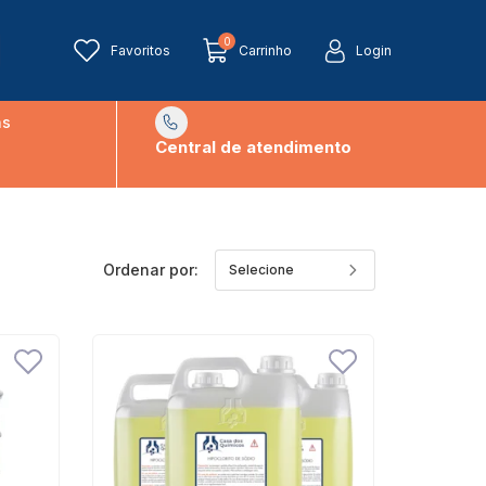
0
Favoritos
Carrinho
Login
ns
Central de atendimento
Ordenar por: