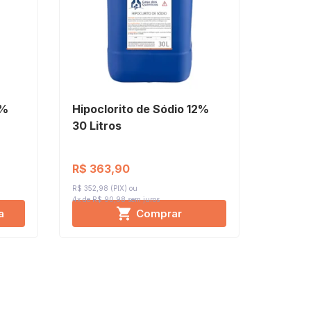
2%
Hipoclorito de Sódio 12%
30 Litros
R$ 363,90
R$ 352,98 (PIX)
4x de R$ 90,98
sem juros
a
Comprar