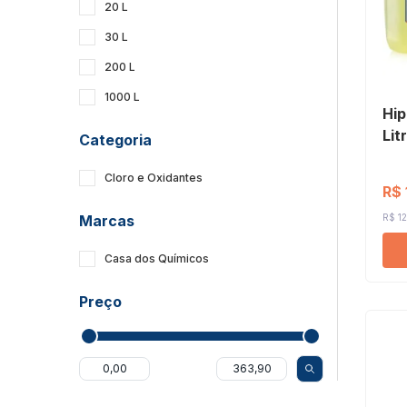
20 L
30 L
200 L
1000 L
Hip
Lit
Categoria
Cloro e Oxidantes
R$ 
Marcas
R$ 12
Casa dos Químicos
Preço