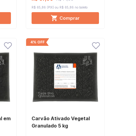
R$ 65,86 (PIX)
R$ 65,86 no boleto
Comprar
4% OFF
l em
Carvão Ativado Vegetal
Granulado 5 kg