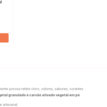
l
amente porosa retém cloro, odores, sabores, corantes
getal granulado e carvão ativado vegetal em pó
.
e artesanal.