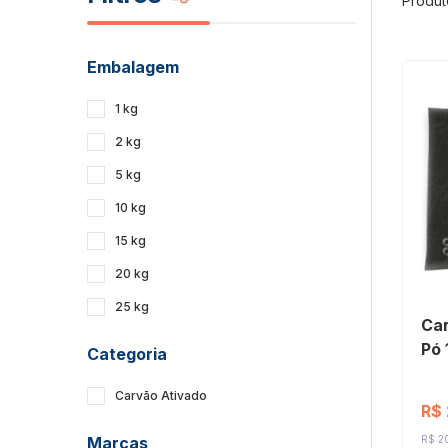
Produt
Embalagem
1 kg
2 kg
5 kg
10 kg
15 kg
20 kg
25 kg
Car
Pó 
Categoria
Carvão Ativado
R$
Marcas
R$ 20