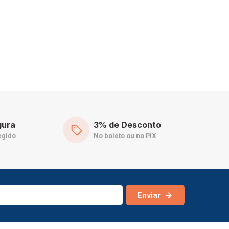
s e tratamento de ar. Como os grãos são maiores, a
troca.
tirada do pó. Muito usado em clarificação de líquidos,
gura
3% de Desconto
egido
No boleto ou no PIX
Enviar