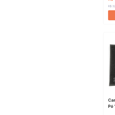
R$ 32
Car
Pó 