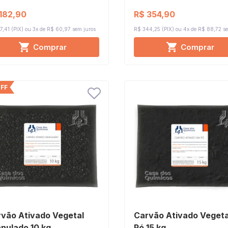
182,90
R$ 354,90
7,41 (PIX)
3x de R$ 60,97
sem juros
R$ 344,25 (PIX)
4x de R$ 88,72
se
Comprar
Comprar
FF
vão Ativado Vegetal
Carvão Ativado Vegeta
nulado 10 kg
Pó 15 kg