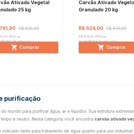
vão Ativado Vegetal
Carvão Ativado Vegeta
nulado 25 kg
Granulado 20 kg
761,90
R$ 624,90
R$ 825,90
R$ 674,90
9,04 (PIX)
R$ 606,15 (PIX)
 R$ 190,48
sem juros
4x de R$ 156,22
sem juros
Comprar
Comprar
e purificação
do mundo para purificar água, ar e líquidos. Sua estrutura extrem
 limpo e neutro. Nesta categoria você encontra
carvão ativado ve
é indicado tanto para tratamento de água quanto para uso industrial 