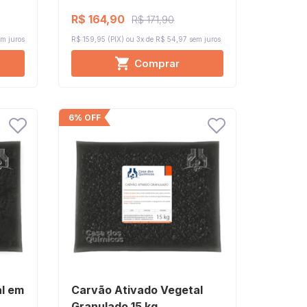
R$ 164,90
R$ 171,90
m juros
R$ 159,95 (PIX)
3x de R$ 54,97
sem juros
Comprar
6% OFF
l em
Carvão Ativado Vegetal
Granulado 15 kg