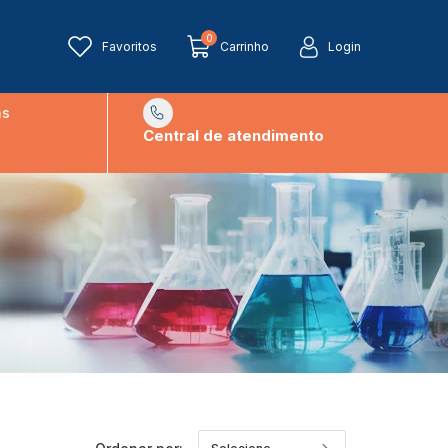
0
Favoritos
Carrinho
Login
ns
Central de atendimento