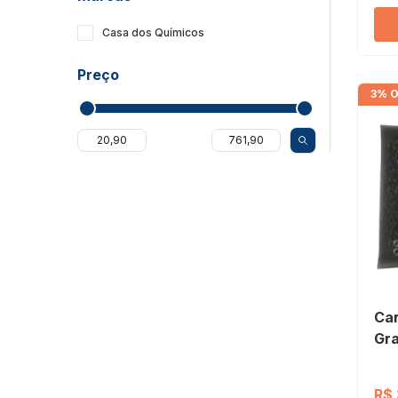
Casa dos Químicos
Preço
3% O
Car
Gra
R$ 