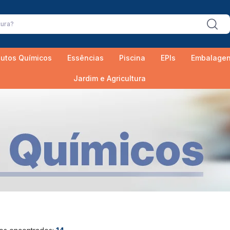
utos Químicos
Essências
Piscina
EPIs
Embalage
Jardim e Agricultura