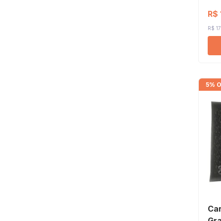
R$ 
R$ 17
5% O
Car
Gra