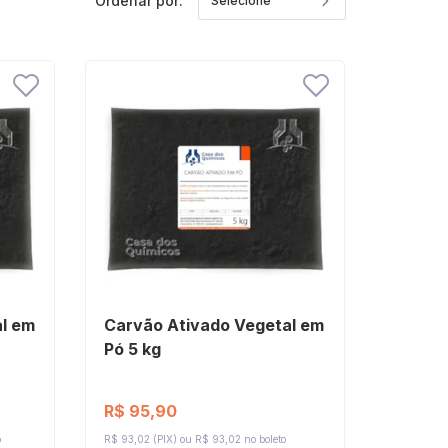
Ordenar por:
l em
Carvão Ativado Vegetal em
Pó 5 kg
R$ 95,90
o
R$ 93,02 (PIX)
R$ 93,02 no boleto