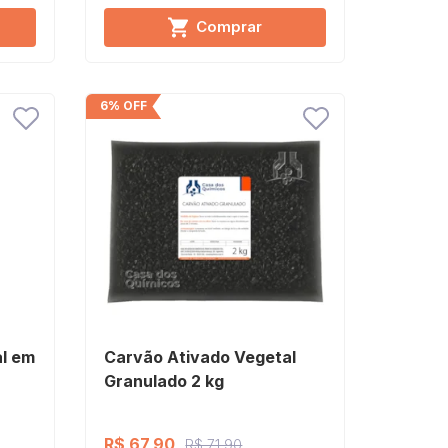
Comprar
6% OFF
l em
Carvão Ativado Vegetal
Granulado 2 kg
R$ 67,90
R$ 71,90