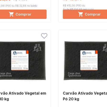
R$ 415,06 (PIX)
,88 (PIX)
R$ 32,88 no boleto
4x de R$ 106,98
sem juros
Comprar
Comprar
vão Ativado Vegetal em
Carvão Ativado Vegeta
10 kg
Pó 20 kg