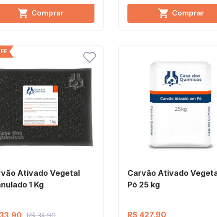
Comprar
Comprar
FF
vão Ativado Vegetal
Carvão Ativado Vegeta
nulado 1 Kg
Pó 25 kg
R$ 427,90
33,90
R$ 34,90