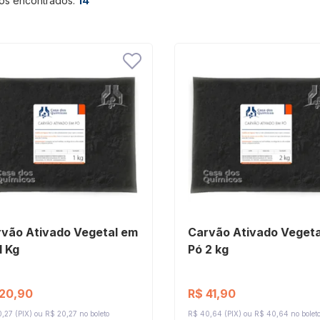
os encontrados:
14
vão Ativado Vegetal em
Carvão Ativado Vegeta
1 Kg
Pó 2 kg
 20,90
R$ 41,90
,27 (PIX)
R$ 20,27 no boleto
R$ 40,64 (PIX)
R$ 40,64 no bolet