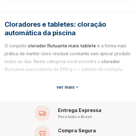
Cloradores e tabletes: cloração
automática da piscina
O conjunto
clorador flutuante mais tablete
é a forma mais
prática de manter cloro residual constante sem aplicar produto
todos os dias. Nesta categoria você encontra o
clorador
flutuante para tablete de 200 g
e o
tablete de múltipla
ação 3 em 1 Genco
, que combina cloro, algicida e clarificante.
ver mais
Como funciona
O tablete é colocado dentro do clorador, que fica boiando na
Entrega Expressa
piscina. A dissolução acontece
de forma lenta e contínua
,
Para todo o Brasil
liberando cloro aos poucos ao longo de vários dias. O
resultado é um residual mais estável do que o obtido com
Compra Segura