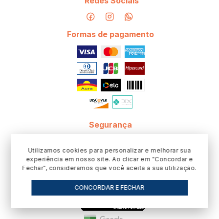
Redes Sociais
ele pode manchar. Use sempre o clorador flutuante ou o
skimmer.
Formas de pagamento
O clorador substitui o teste de água?
Não. Ele mantém o residual mais estável, mas o teste continua
sendo necessário.
Tablete 3 em 1 dispensa algicida?
Ele já tem ação algicida, mas em calor intenso pode ser
necessário reforço com algicida específico.
Segurança
Serve para qualquer tamanho de piscina?
O clorador flutuante atende piscinas residenciais. Volumes
Utilizamos cookies para personalizar e melhorar sua
experiência em nosso site. Ao clicar em "Concordar e
maiores costumam exigir mais de um conjunto ou dosagem
Fechar", consideramos que você aceita a sua utilização.
complementar.
CONCORDAR E FECHAR
Cloração contínua é o que separa a piscina que está sempre
pronta daquela que só fica boa no dia seguinte à visita do