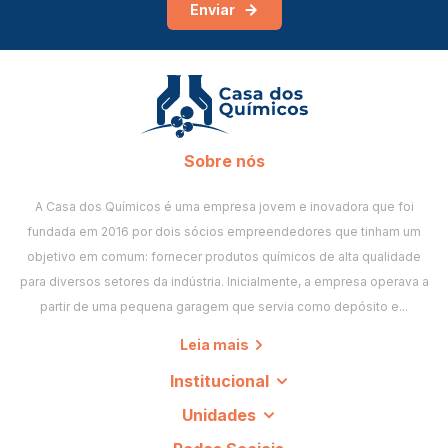
Enviar
pelo menos duas vezes por semana: o clorador facilita a
rotina, mas não dispensa o teste.
Compre cloradores e tabletes na Casa dos
Químicos
Clorador flutuante e tabletes Genco, com nota fiscal e envio
Sobre nós
para todo o Brasil. Veja também
cloro granulado
e
estojos de
análise
.
A Casa dos Químicos é uma empresa jovem e inovadora que foi
fundada em 2016 por dois sócios empreendedores que tinham um
objetivo em comum: fornecer produtos químicos de alta qualidade
Perguntas frequentes
para diversos setores da indústria. Inicialmente, a empresa operava a
Quanto tempo dura um tablete de 200 g?
partir de uma pequena garagem que servia como depósito e...
Depende do volume da piscina, da temperatura e da abertura
Leia mais
do clorador. Em geral, alguns dias por tablete.
Institucional
Posso jogar o tablete direto na piscina?
Unidades
Não é recomendado. Em contato direto com o revestimento,