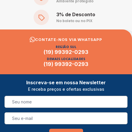
aplicações pontuais de granulado, que criam picos e quedas.
Ambiente protegido
3% de Desconto
Vantagens da cloração contínua
No boleto ou no PIX
Residual estável
, sem oscilação entre aplicações
Menos trabalho diário
, ideal para casa de veraneio e
CONTATE-NOS VIA WHATSAPP
piscina pouco visitada
REGIÃO SUL
(19) 99392-0293
Menos desperdício
de produto por sobredosagem
DEMAIS LOCALIDADES
Tratamento 3 em 1
, com ação algicida e clarificante junto
(19) 99392-0293
Custo por dia menor
na manutenção de rotina
Inscreva-se em nossa Newsletter
Cuidados importantes
E receba preços e ofertas exclusivas
Regule a abertura do clorador conforme o volume da piscina e
a temperatura, porque no calor a dissolução é mais rápida.
Evite deixar o clorador parado sobre o revestimento,
principalmente em vinil e fibra, já que a concentração de cloro
em contato direto pode manchar. Continue medindo cloro e
pH