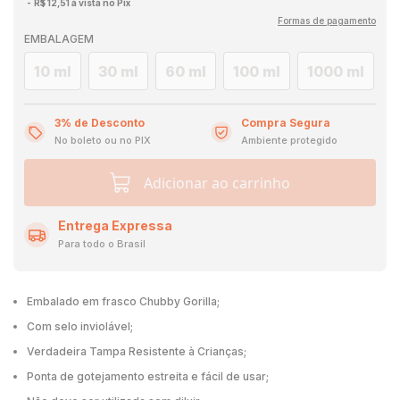
R$ 12,51 à vista no Pix
Formas de pagamento
EMBALAGEM
10 ml
30 ml
60 ml
100 ml
1000 ml
3% de Desconto
Compra Segura
No boleto ou no PIX
Ambiente protegido
Adicionar ao carrinho
Entrega Expressa
Para todo o Brasil
Embalado em frasco Chubby Gorilla;
Com selo inviolável;
Verdadeira Tampa Resistente à Crianças;
Ponta de gotejamento estreita e fácil de usar;