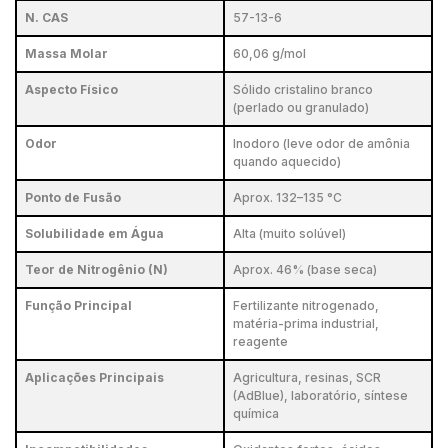
N. CAS
57-13-6
Massa Molar
60,06 g/mol
Aspecto Físico
Sólido cristalino branco
(perlado ou granulado)
Odor
Inodoro (leve odor de amônia
quando aquecido)
Ponto de Fusão
Aprox. 132–135 °C
Solubilidade em Água
Alta (muito solúvel)
Teor de Nitrogênio (N)
Aprox. 46% (base seca)
Função Principal
Fertilizante nitrogenado,
matéria-prima industrial,
reagente
Aplicações Principais
Agricultura, resinas, SCR
(AdBlue), laboratório, síntese
química