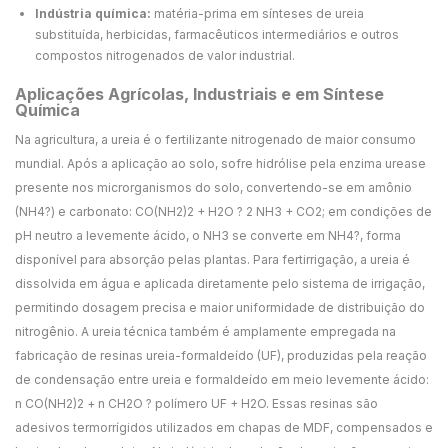
Indústria química:
matéria-prima em sínteses de ureia
substituída, herbicidas, farmacêuticos intermediários e outros
compostos nitrogenados de valor industrial.
Aplicações Agrícolas, Industriais e em Síntese
Química
Na agricultura, a ureia é o fertilizante nitrogenado de maior consumo
mundial. Após a aplicação ao solo, sofre hidrólise pela enzima urease
presente nos microrganismos do solo, convertendo-se em amônio
(NH4?) e carbonato: CO(NH2)2 + H2O ? 2 NH3 + CO2; em condições de
pH neutro a levemente ácido, o NH3 se converte em NH4?, forma
disponível para absorção pelas plantas. Para fertirrigação, a ureia é
dissolvida em água e aplicada diretamente pelo sistema de irrigação,
permitindo dosagem precisa e maior uniformidade de distribuição do
nitrogênio. A ureia técnica também é amplamente empregada na
fabricação de resinas ureia-formaldeído (UF), produzidas pela reação
de condensação entre ureia e formaldeído em meio levemente ácido:
n CO(NH2)2 + n CH2O ? polímero UF + H2O. Essas resinas são
adesivos termorrígidos utilizados em chapas de MDF, compensados e