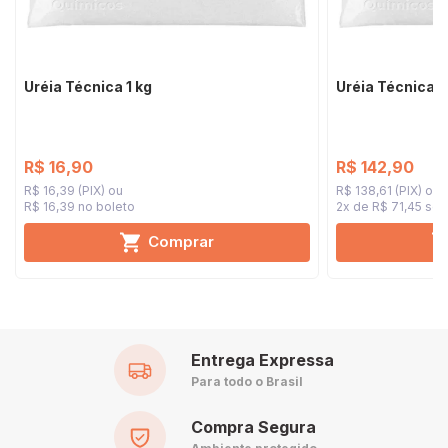
Uréia Técnica 1 kg
Uréia Técnica 1
R$ 16,90
R$ 142,90
R$ 16,39 (PIX)
R$ 138,61 (PIX)
R$ 16,39 no boleto
2x de R$ 71,45
sem
Comprar
Entrega Expressa
Para todo o Brasil
Compra Segura