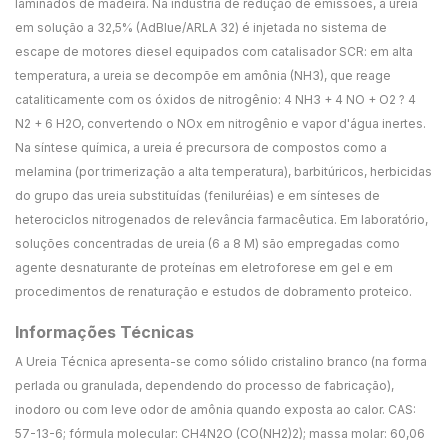
laminados de madeira. Na indústria de redução de emissões, a ureia
em solução a 32,5% (AdBlue/ARLA 32) é injetada no sistema de
escape de motores diesel equipados com catalisador SCR: em alta
temperatura, a ureia se decompõe em amônia (NH3), que reage
cataliticamente com os óxidos de nitrogênio: 4 NH3 + 4 NO + O2 ? 4
N2 + 6 H2O, convertendo o NOx em nitrogênio e vapor d'água inertes.
Na síntese química, a ureia é precursora de compostos como a
melamina (por trimerização a alta temperatura), barbitúricos, herbicidas
do grupo das ureia substituídas (feniluréias) e em sínteses de
heterociclos nitrogenados de relevância farmacêutica. Em laboratório,
soluções concentradas de ureia (6 a 8 M) são empregadas como
agente desnaturante de proteínas em eletroforese em gel e em
procedimentos de renaturação e estudos de dobramento proteico.
Informações Técnicas
A Ureia Técnica apresenta-se como sólido cristalino branco (na forma
perlada ou granulada, dependendo do processo de fabricação),
inodoro ou com leve odor de amônia quando exposta ao calor. CAS:
57-13-6; fórmula molecular: CH4N2O (CO(NH2)2); massa molar: 60,06