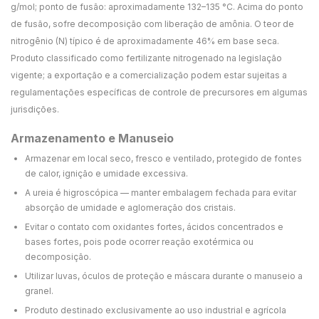
g/mol; ponto de fusão: aproximadamente 132–135 °C. Acima do ponto
de fusão, sofre decomposição com liberação de amônia. O teor de
nitrogênio (N) típico é de aproximadamente 46% em base seca.
Produto classificado como fertilizante nitrogenado na legislação
vigente; a exportação e a comercialização podem estar sujeitas a
regulamentações específicas de controle de precursores em algumas
jurisdições.
Armazenamento e Manuseio
Armazenar em local seco, fresco e ventilado, protegido de fontes
de calor, ignição e umidade excessiva.
A ureia é higroscópica — manter embalagem fechada para evitar
absorção de umidade e aglomeração dos cristais.
Evitar o contato com oxidantes fortes, ácidos concentrados e
bases fortes, pois pode ocorrer reação exotérmica ou
decomposição.
Utilizar luvas, óculos de proteção e máscara durante o manuseio a
granel.
Produto destinado exclusivamente ao uso industrial e agrícola