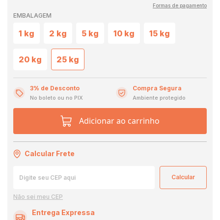
Formas de pagamento
EMBALAGEM
1 kg
2 kg
5 kg
10 kg
15 kg
20 kg
25 kg
3% de Desconto
Compra Segura
No boleto ou no PIX
Ambiente protegido
Adicionar ao carrinho
Calcular Frete
Não sei meu CEP
Entrega Expressa