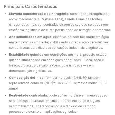
Principais Características
Elevada concentração de nitrogênio:
com teor de nitrogênio de
aproximadamente 46% (base seca), a ureia é uma das fontes
nitrogenadas mais concentradas disponíveis, o que se traduz em
eficiência logística e de custo por unidade de nitrogênio fornecido.
Alta solubilidade em água:
dissolve-se com facilidade em água
em temperatura ambiente, viabilizando a preparação de soluções
concentradas para diversas aplicações industriais e agrícolas.
Estabilidade química em condições normais:
produto estável
quando armazenado em condições adequadas — local seco e
fresco, protegido de calor excessivo e umidade — sem
decomposição significativa.
Composição definida:
fórmula molecular CH4N2O, também
representada como CO(NH2)2; CAS 57-13-6; massa molar 60,06
g/mol.
Reatividade controlada:
pode sofrer hidrólise em meio aquoso
na presença de urease (enzima presente em solos e alguns
microrganismos), liberando amônia e dióxido de carbono,
processo relevante em aplicações agrícolas.