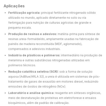
Aplicações
Fertilização agrícola:
principal fertilizante nitrogenado sólido
utilizado no mundo, aplicado diretamente no solo ou via
fertirrigação para nutrição de culturas agrícolas de grande e
pequena escala.
Produção de resinas e adesivos:
matéria-prima para síntese de
resinas ureia-formaldeído, amplamente usadas na fabricação de
painéis de madeira reconstituída (MDF, aglomerado),
compensados e adesivos industriais.
Indústria de plásticos e polímeros:
intermediário na produção de
melamina e outras substâncias nitrogenadas utilizadas em
polímeros técnicos.
Redução catalítica seletiva (SCR):
sob a forma de solução
aquosa (AdBlue/ARLA 32), a ureia é utilizada em sistemas de pós-
tratamento de gases de exaustão em motores diesel, reduzindo
emissões de óxidos de nitrogênio (NOx).
Laboratório e análise química:
reagente em sínteses orgânicas,
meio de desnaturação de proteínas em eletroforese e ensaios
bioquímicos, além de padrão de calibração.