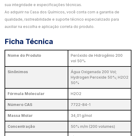
sua integridade e especificações técnicas.
Ao adquirir na Casa dos Químicos, você conta com a garantia de
qualidade, rastreabilidade e suporte técnico especializado para
auxiliar na escolha e aplicação correta do produto.
Ficha Técnica
Nome do Produto
Peróxido de Hidrogênio 200
vol 50%
Sinônimos
Água Oxigenada 200 Vol;
Hydrogen Peroxide 50%; H2O2
50%
Fórmula Molecular
H2O2
Número CAS
7722-84-1
Massa Molar
34,01 g/mol
Concentração
50% m/m (200 volumes)