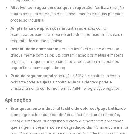
Miscível com água em qualquer proporção:
facilita a diluição
controlada para obtenção das concentrações exigidas por cada
processo industrial;
Ampla faixa de aplicações industriais:
eficaz como
branqueador, oxidante, desinfetante de superfícies industriais e
reagente de síntese química;
Instabilidade controlada:
produto instável que se decompõe
gradualmente com calor, luz, contaminação por metais e matéria
orgânica — requer armazenamento adequado em recipientes
específicos com respiradouro;
Produto regulamentado:
solução a 50% é classificada como
oxidante forte e sujeita a controles legais de transporte e
armazenamento conforme normas ABNT e legislação vigente.
Aplicações
Branqueamento industrial têxtil e de celulose/papel:
utilizado
como agente branqueador de fibras têxteis naturais (algodão,
linho) e sintéticas, substituindo o cloro elementar em processos
que exigem alvejamento sem degradação das fibras e com menor
geração de compostos organoclorados. Na indústria de celulose,