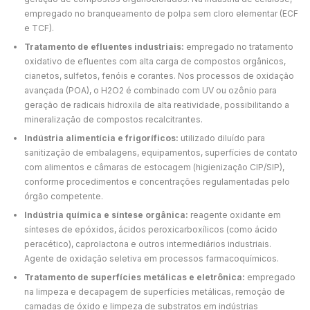
empregado no branqueamento de polpa sem cloro elementar (ECF
e TCF).
Tratamento de efluentes industriais:
empregado no tratamento
oxidativo de efluentes com alta carga de compostos orgânicos,
cianetos, sulfetos, fenóis e corantes. Nos processos de oxidação
avançada (POA), o H2O2 é combinado com UV ou ozônio para
geração de radicais hidroxila de alta reatividade, possibilitando a
mineralização de compostos recalcitrantes.
Indústria alimentícia e frigoríficos:
utilizado diluído para
sanitização de embalagens, equipamentos, superfícies de contato
com alimentos e câmaras de estocagem (higienização CIP/SIP),
conforme procedimentos e concentrações regulamentadas pelo
órgão competente.
Indústria química e síntese orgânica:
reagente oxidante em
sínteses de epóxidos, ácidos peroxicarboxílicos (como ácido
peracético), caprolactona e outros intermediários industriais.
Agente de oxidação seletiva em processos farmacoquímicos.
Tratamento de superfícies metálicas e eletrônica:
empregado
na limpeza e decapagem de superfícies metálicas, remoção de
camadas de óxido e limpeza de substratos em indústrias