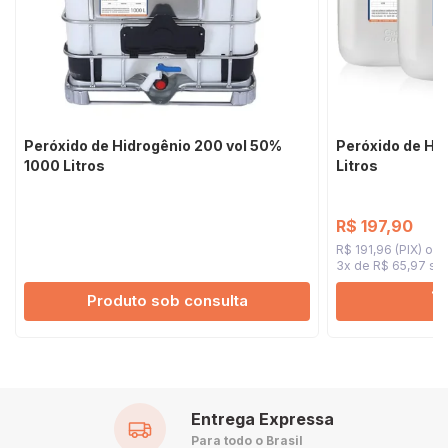
Peróxido de Hidrogênio 200 vol 50%
Peróxido de Hid
1000 Litros
Litros
R$ 197,90
R$ 191,96 (PIX)
3x de R$ 65,97
sem
Produto sob consulta
Entrega Expressa
Para todo o Brasil