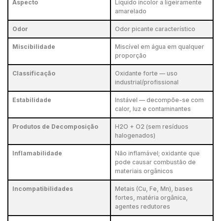
Aspecto
Líquido incolor a ligeiramente
amarelado
Odor
Odor picante característico
Miscibilidade
Miscível em água em qualquer
proporção
Classificação
Oxidante forte — uso
industrial/profissional
Estabilidade
Instável — decompõe-se com
calor, luz e contaminantes
Produtos de Decomposição
H2O + O2 (sem resíduos
halogenados)
Inflamabilidade
Não inflamável; oxidante que
pode causar combustão de
materiais orgânicos
Incompatibilidades
Metais (Cu, Fe, Mn), bases
fortes, matéria orgânica,
agentes redutores