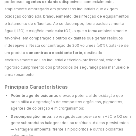
poderosos
agentes oxidantes
disponíveis comercialmente,
amplamente empregado em processos industriais que exigem
oxidação controlada, branqueamento, desinfecção de equipamentos
e tratamento de efluentes. Ao se decompor, libera exclusivamente
água (H2O) e oxigênio molecular (O2), o que o torna ambientalmente
favorável em comparação a outros oxidantes que geram resíduos
indesejáveis. Nesta concentração de 200 volumes (50%), trata-se de
um produto
concentrado e oxidante forte
, destinado
exclusivamente ao uso industrial e técnico-profissional, exigindo
rigoroso cumprimento dos protocolos de segurança para manuseio e
armazenamento.
Principais Características
Potente agente oxidante:
elevado potencial de oxidação que
possibilita a degradação de compostos orgânicos, pigmentos,
agentes de coloração e microrganismos;
Decomposição limpa:
ao reagir, decompõe-se em H2O e O2 sem
gerar subprodutos halogenados ou resíduos tóxicos persistentes
— vantagem ambiental frente a hipocloritos e outros oxidantes
halogenados;