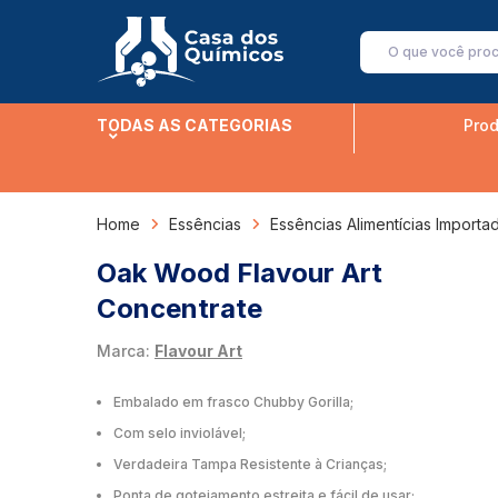
TODAS AS CATEGORIAS
Prod
Home
Essências
Essências Alimentícias Importa
Oak Wood Flavour Art
Concentrate
Marca:
Flavour Art
Embalado em frasco Chubby Gorilla;
Com selo inviolável;
Verdadeira Tampa Resistente à Crianças;
Ponta de gotejamento estreita e fácil de usar;