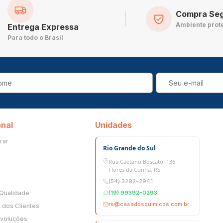
Compra Se
Ambiente prot
Entrega Expressa
Para todo o Brasil
onal
Unidades
rar
Rio Grande do Sul
Rua Caetano Boscato, 136
Flores da Cunha, RS
(54) 3292-2941
 Qualidade
(19) 99392-0293
rs@casadosquimicos.com.br
dos Clientes
evoluções