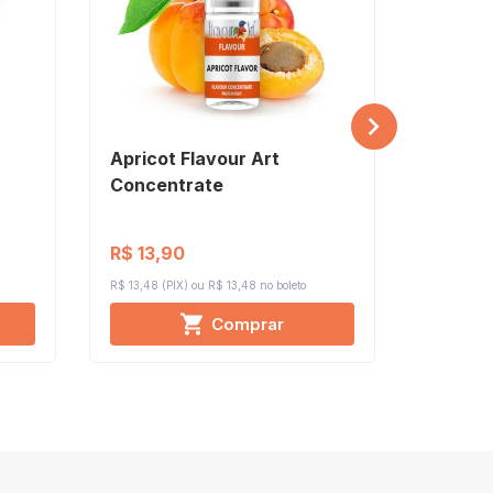
Apricot Flavour Art
Banana
Concentrate
Concen
R$ 13,90
R$ 73,
R$ 13,48 (PIX)
R$ 13,48 no boleto
R$ 71,68 (P
Comprar