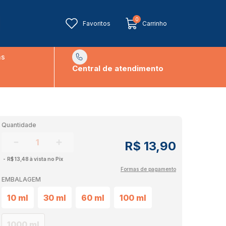
0
Favoritos
Carrinho
ns
Central de atendimento
Quantidade
R$ 13,90
R$ 13,48 à vista no Pix
Formas de pagamento
EMBALAGEM
10 ml
30 ml
60 ml
100 ml
1000 ml