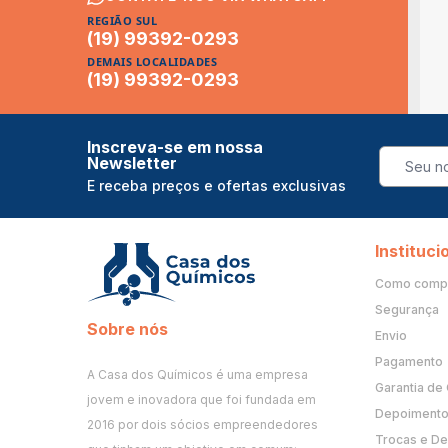
REGIÃO SUL
(19) 99392-0293
DEMAIS LOCALIDADES
(19) 99392-0293
Inscreva-se em nossa
Newsletter
E receba preços e ofertas exclusivas
Instituci
Como comp
Segurança
Sobre nós
Envio
Pagamento
A Casa dos Químicos é uma empresa
Garantia de
jovem e inovadora que foi fundada em
Depoimento 
2016 por dois sócios empreendedores
Trocas e D