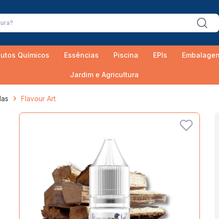
utos Químicos
Essências
Piscina
EPIs
Embalage
Jardim e Agricultura
das
Flavour Art