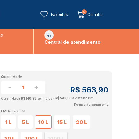
0
Favoritos
Carrinho
ns
Central de atendimento
Quantidade
R$ 563,90
R$ 546,98 à vista no Pix
4x de R$ 140,98
sem juros
Formas de pagamento
EMBALAGEM
1 L
5 L
10 L
15 L
20 L
30 L
200 L
1000 L