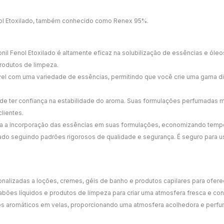
nol Etoxilado, também conhecido como Renex 95%.
l Fenol Etoxilado é altamente eficaz na solubilização de essências e óle
rodutos de limpeza.
atível com uma variedade de essências, permitindo que você crie uma gama 
e ter confiança na estabilidade do aroma. Suas formulações perfumadas ma
lientes.
lita a incorporação das essências em suas formulações, economizando temp
icado seguindo padrões rigorosos de qualidade e segurança. É seguro para
onalizadas a loções, cremes, géis de banho e produtos capilares para ofer
bões líquidos e produtos de limpeza para criar uma atmosfera fresca e con
leos aromáticos em velas, proporcionando uma atmosfera acolhedora e per