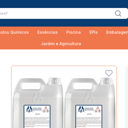
utos Químicos
Essências
Piscina
EPIs
Embalage
Jardim e Agricultura