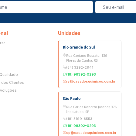
onal
Unidades
rar
Rio Grande do Sul
Rua Caetano Boscato, 136
Flores da Cunha, RS
(54) 3292-2941
 Qualidade
(19) 99392-0293
rs@casadosquimicos.com.br
dos Clientes
evoluções
São Paulo
Rua Carlos Roberto Jacober, 376
Indaiatuba, SP
(19) 3199-8553
(19) 99392-0293
sp@casadosquimicos.com.br