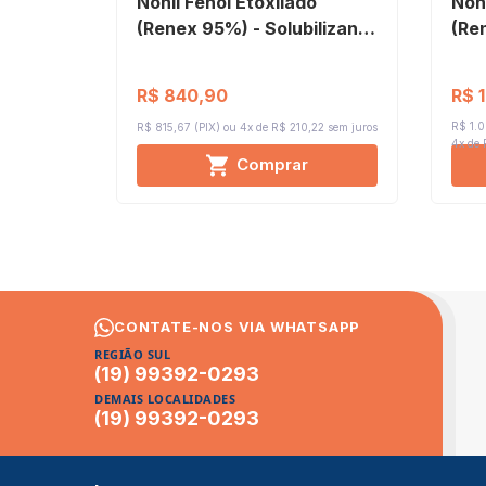
Nonil Fenol Etoxilado
Noni
(Renex 95%) - Solubilizante
(Re
de Essências 15 Litros
de 
R$ 
R$ 840,90
R$ 1.0
R$ 815,67 (PIX)
4x de R$ 210,22
sem juros
4x de
Comprar
CONTATE-NOS VIA WHATSAPP
REGIÃO SUL
(19) 99392-0293
DEMAIS LOCALIDADES
(19) 99392-0293