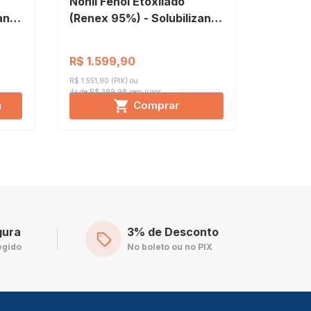
Nonil Fenol Etoxilado
Nonil F
ante
(Renex 95%) - Solubilizante
(Renex 
s
de Essências 30 Litros
de Essê
R$ 1.599,90
R$ 286
R$ 1.551,90 (PIX)
R$ 278,29 (
4x de R$ 399,98
sem juros
a
Comprar
gura
3% de Desconto
egido
No boleto ou no PIX