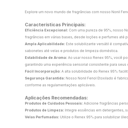
Explore um novo mundo de fragrâncias com nosso Nonil Fe
Características Principais:
Eficiência Excepcional:
Com uma pureza de 95%, nosso Noni
fragrâncias em várias bases, desde loções e perfumes até p
Ampla Aplicabilidade:
Este solubilizante versátil é comp
sabonetes até velas e produtos de limpeza doméstica.
Estabilidade de Aroma:
Ao usar nosso Renex 95%, você pod
garantindo uma experiência sensorial consistente para seus c
Fácil Incorporação:
A alta solubilidade do Renex 95% faci
Segurança Garantida:
Nosso Nonil Fenol Etoxilado é fabr
conforme as regulamentações aplicáveis.
Aplicações Recomendadas:
Produtos de Cuidados Pessoais:
Adicione fragrâncias pers
Produtos de Limpeza:
Integre essências em detergentes, sa
Velas Perfumadas:
Utilize o Renex 95% para solubilizar ó