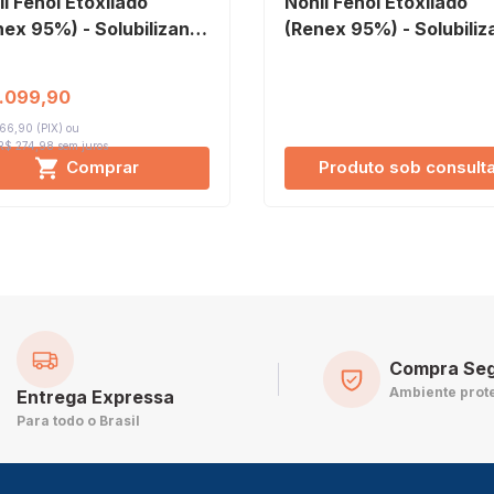
l Fenol Etoxilado
Nonil Fenol Etoxilado
nex 95%) - Solubilizante
(Renex 95%) - Solubiliz
Essências 20 Litros
de Essências 200 Litro
1.099,90
66,90 (PIX)
 R$ 274,98
sem juros
Comprar
Produto sob consult
Compra Se
Ambiente prot
Entrega Expressa
Para todo o Brasil