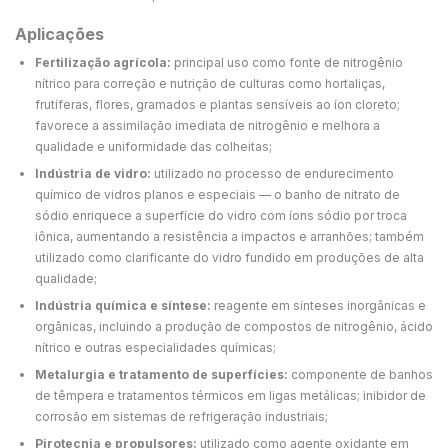
Aplicações
Fertilização agrícola:
principal uso como fonte de nitrogênio
nítrico para correção e nutrição de culturas como hortaliças,
frutíferas, flores, gramados e plantas sensíveis ao íon cloreto;
favorece a assimilação imediata de nitrogênio e melhora a
qualidade e uniformidade das colheitas;
Indústria de vidro:
utilizado no processo de endurecimento
químico de vidros planos e especiais — o banho de nitrato de
sódio enriquece a superfície do vidro com íons sódio por troca
iônica, aumentando a resistência a impactos e arranhões; também
utilizado como clarificante do vidro fundido em produções de alta
qualidade;
Indústria química e síntese:
reagente em sínteses inorgânicas e
orgânicas, incluindo a produção de compostos de nitrogênio, ácido
nítrico e outras especialidades químicas;
Metalurgia e tratamento de superfícies:
componente de banhos
de têmpera e tratamentos térmicos em ligas metálicas; inibidor de
corrosão em sistemas de refrigeração industriais;
Pirotecnia e propulsores:
utilizado como agente oxidante em