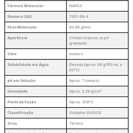
Fórmula Molecular
NaNO3
Número CAS
7631-99-4
Peso Molecular
84,99 g/mol
Aparência
Cristais brancos ou pó
granulado
Odor
Inodoro
Solubilidade em Água
Elevada (aprox. 88 g/100 mL a
20°C)
pH em Solução
Aprox. 7 (neutro)
Densidade
Aprox. 2,26 g/cm³
Ponto de Fusão
Aprox. 308°C
Classificação
Oxidante (GHS03)
Grau
Técnico