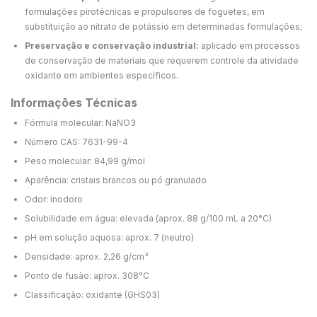
formulações pirotécnicas e propulsores de foguetes, em
substituição ao nitrato de potássio em determinadas formulações;
Preservação e conservação industrial:
aplicado em processos
de conservação de materiais que requerem controle da atividade
oxidante em ambientes específicos.
Informações Técnicas
Fórmula molecular: NaNO3
Número CAS: 7631-99-4
Peso molecular: 84,99 g/mol
Aparência: cristais brancos ou pó granulado
Odor: inodoro
Solubilidade em água: elevada (aprox. 88 g/100 mL a 20°C)
pH em solução aquosa: aprox. 7 (neutro)
Densidade: aprox. 2,26 g/cm³
Ponto de fusão: aprox. 308°C
Classificação: oxidante (GHS03)