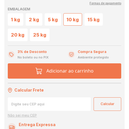
Formas de pagamento
EMBALAGEM
1 kg
2 kg
5 kg
10 kg
15 kg
20 kg
25 kg
3% de Desconto
Compra Segura
No boleto ou no PIX
Ambiente protegido
Adicionar ao carrinho
Calcular Frete
Não sei meu CEP
Entrega Expressa