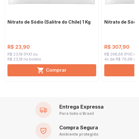
Nitrato de Sódio (Salitre do Chile) 1 Kg
Nitrato de Sódio
R$ 23,90
R$ 307,90
R$ 23,18 (PIX)
R$ 298,66 (PIX)
R$ 23,18 no boleto
4x de R$ 76,98
sem
Comprar
Entrega Expressa
Para todo o Brasil
Compra Segura
Ambiente protegido