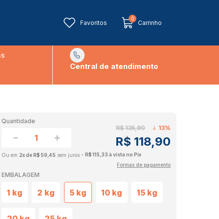
0
Favoritos
Carrinho
ns
Central de atendimento
Quantidade
R$ 135,90
13%
R$ 118,90
R$ 115,33 à vista no Pix
2x de R$ 59,45
sem juros
Formas de pagamento
EMBALAGEM
1 kg
2 kg
5 kg
10 kg
15 kg
20 kg
25 kg