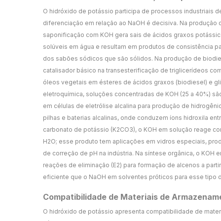
O hidróxido de potássio participa de processos industriais 
diferenciação em relação ao NaOH é decisiva. Na produção 
saponificação com KOH gera sais de ácidos graxos potássi
solúveis em água e resultam em produtos de consistência pas
dos sabões sódicos que são sólidos. Na produção de biodie
catalisador básico na transesterificação de triglicerídeos c
óleos vegetais em ésteres de ácidos graxos (biodiesel) e g
eletroquímica, soluções concentradas de KOH (25 a 40%) sã
em células de eletrólise alcalina para produção de hidrogêni
pilhas e baterias alcalinas, onde conduzem íons hidroxila ent
carbonato de potássio (K2CO3), o KOH em solução reage c
H2O; esse produto tem aplicações em vidros especiais, pr
de correção de pH na indústria. Na síntese orgânica, o KOH 
reações de eliminação (E2) para formação de alcenos a parti
eficiente que o NaOH em solventes próticos para esse tipo 
Compatibilidade de Materiais de Armazenam
O hidróxido de potássio apresenta compatibilidade de materi