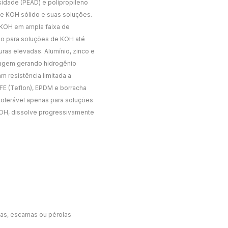
sidade (PEAD) e polipropileno
de KOH sólido e suas soluções.
 KOH em ampla faixa de
do para soluções de KOH até
as elevadas. Alumínio, zinco e
eagem gerando hidrogênio
 resistência limitada a
FE (Teflon), EPDM e borracha
tolerável apenas para soluções
aOH, dissolve progressivamente
has, escamas ou pérolas