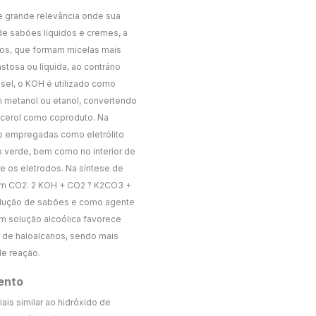
de grande relevância onde sua
de sabões líquidos e cremes, a
cos, que formam micelas mais
tosa ou líquida, ao contrário
sel, o KOH é utilizado como
om metanol ou etanol, convertendo
licerol como coproduto. Na
o empregadas como eletrólito
o verde, bem como no interior de
re os eletrodos. Na síntese de
om CO2: 2 KOH + CO2 ? K2CO3 +
odução de sabões e como agente
em solução alcoólica favorece
r de haloalcanos, sendo mais
de reação.
ento
ais similar ao hidróxido de