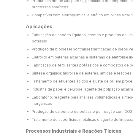
Produto anidro de alta pureza, garantindo desempenho c
processos analíticos
Compatível com eletroquímica: eletrólito em pilhas alcalin
Aplicações
Fabricação de sabões líquidos, cremes e produtos de li
potássio
Produção de biodiesel por transesterificação de óleos v
Eletrólito em baterias alcalinas e sistemas de eletrólise in
Fabricação de fertilizantes potássicos e compostos de p
Síntese orgânica: hidrólise de ésteres, amidas e reaçõe
Tratamento de efluentes ácidos e ajuste de pH em proces
Indústria de papel e celulose: agente de polpação alcalin
Laboratório: reagente para análises volumétricas e sínt
inorgânicos
Produção de carbonato de potássio por reação com CO2
Tratamento de superfícies metálicas e agente de limpeza i
Processos Industriais e Reações Típicas