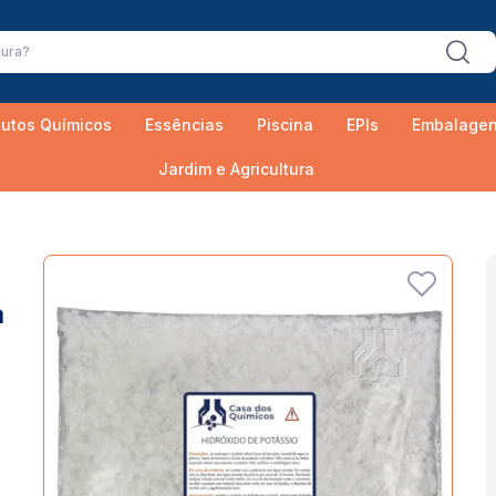
utos Químicos
Essências
Piscina
EPIs
Embalage
Jardim e Agricultura
a