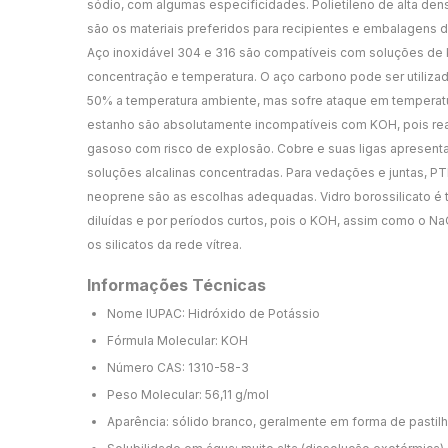
sódio, com algumas especificidades. Polietileno de alta den
são os materiais preferidos para recipientes e embalagens 
Aço inoxidável 304 e 316 são compatíveis com soluções de
concentração e temperatura. O aço carbono pode ser utiliza
50% a temperatura ambiente, mas sofre ataque em temperatur
estanho são absolutamente incompatíveis com KOH, pois r
gasoso com risco de explosão. Cobre e suas ligas apresentam
soluções alcalinas concentradas. Para vedações e juntas, PT
neoprene são as escolhas adequadas. Vidro borossilicato é 
diluídas e por períodos curtos, pois o KOH, assim como o N
os silicatos da rede vítrea.
Informações Técnicas
Nome IUPAC: Hidróxido de Potássio
Fórmula Molecular: KOH
Número CAS: 1310-58-3
Peso Molecular: 56,11 g/mol
Aparência: sólido branco, geralmente em forma de pastil