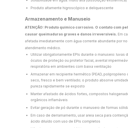
Solubilidade em água: muito alta (dissolução exotérmica)
Produto altamente higroscópico e deliquescente
Armazenamento e Manuseio
ATENÇÃO: Produto químico corrosivo. O contato com pe
causar queimaduras graves e danos irreversíveis.
Em cas
afetada imediatamente com água corrente abundante por no 
atendimento médico.
Utilizar obrigatoriamente EPIs durante o manuseio: luvas 
óculos de proteção ou protetor facial, avental impermeá
respiratória em ambientes com baixa ventilação
Armazenar em recipiente hermético (PEAD, polipropileno o
seco, fresco e bem ventilado; o produto absorve umidad
pureza rapidamente se exposto
Manter afastado de ácidos fortes, compostos halogenados
orgânicos inflamáveis
Evitar geração de pó durante o manuseio de formas sólida
Em caso de derramamento, usar areia seca para contenção
ácido diluído com uso de EPIs completos