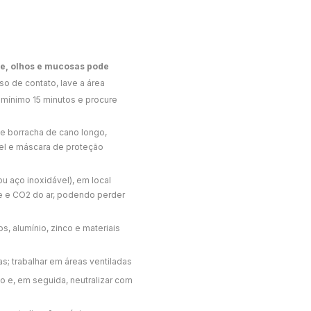
le, olhos e mucosas pode
o de contato, lave a área
mínimo 15 minutos e procure
de borracha de cano longo,
vel e máscara de proteção
u aço inoxidável), em local
e e CO2 do ar, podendo perder
, alumínio, zinco e materiais
s; trabalhar em áreas ventiladas
 e, em seguida, neutralizar com