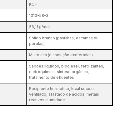
KOH
1310-58-3
56,11 g/mol
Sólido branco (pastilhas, escamas ou
pérolas)
Muito alta (dissolução exotérmica)
Sabões líquidos, biodiesel, fertilizantes,
eletroquímica, síntese orgânica,
tratamento de efluentes
Recipiente hermético, local seco e
ventilado, afastado de ácidos, metais
reativos e umidade