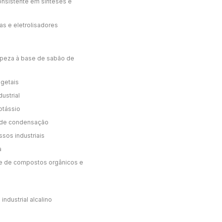
onsistente em sínteses e
as e eletrolisadores
mpeza à base de sabão de
egetais
dustrial
otássio
s de condensação
sos industriais
a
ese de compostos orgânicos e
ndustrial alcalino