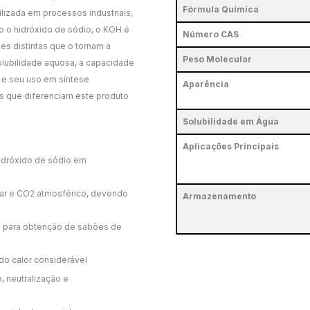
Fórmula Química
ilizada em processos industriais,
o o hidróxido de sódio, o KOH é
Número CAS
es distintas que o tornam a
Peso Molecular
olubilidade aquosa, a capacidade
 e seu uso em síntese
Aparência
cas que diferenciam este produto
Solubilidade em Água
Aplicações Principais
hidróxido de sódio em
 ar e CO2 atmosférico, devendo
Armazenamento
te para obtenção de sabões de
o calor considerável
, neutralização e