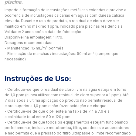
piscina.
Impede a formação de incrustações metálicas coloridas e previne a
ocorrência de incrustações calcárias em águas com dureza cálcica
elevada. Durante o uso do produto, o residual de cloro deve ser
mantido em no máximo 1 ppm. Indicado para piscinas residenciais.
Validade: 2 anos após a data de fabricação.
Disponível na embalagem: 1 litro.
Dosagens recomendadas:
- Manutenção: 15 mL/m³ por mês
- Eliminação de manchas / incrustações: 50 mL/m³ (sempre que
necessário)
Instruções de Uso:
- Certifique-se que o residual de cloro livre na água esteja em torno
de 1,0 ppm (nunca utilizar com residual de cloro superior a 1 ppm). Até
7 dias após a última aplicação do produto não permitir residual de
cloro superior a 1,0 ppm e não fazer oxidação de choque.
- Certifique-se de que o pH esteja na faixa de 7,4 a 7,6 e a
alcalinidade total entre 80 e 120 ppm.
- Certifique-se de que todos os equipamentos estejam funcionando
perfeitamente, inclusive motobomba, filtro, coadeiras e aquecedores
e não permita que a pressão do filtro ultrapasse o limite recomendado