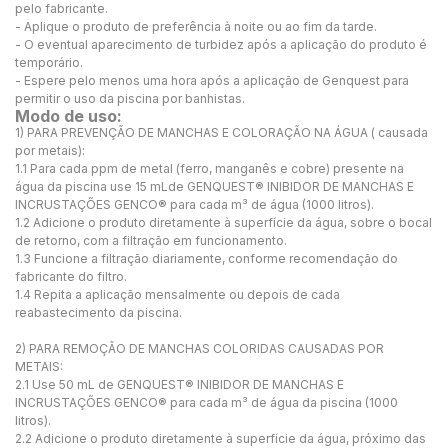
pelo fabricante.
- Aplique o produto de preferência à noite ou ao fim da tarde.
- O eventual aparecimento de turbidez após a aplicação do produto é
temporário.
- Espere pelo menos uma hora após a aplicação de Genquest para
permitir o uso da piscina por banhistas.
Modo de uso:
1) PARA PREVENÇÃO DE MANCHAS E COLORAÇÃO NA ÁGUA ( causada
por metais):
1.1 Para cada ppm de metal (ferro, manganês e cobre) presente na
água da piscina use 15 mLde GENQUEST® INIBIDOR DE MANCHAS E
INCRUSTAÇÕES GENCO® para cada m³ de água (1000 litros).
1.2 Adicione o produto diretamente à superfície da água, sobre o bocal
de retorno, com a filtração em funcionamento.
1.3 Funcione a filtração diariamente, conforme recomendação do
fabricante do filtro.
1.4 Repita a aplicação mensalmente ou depois de cada
reabastecimento da piscina.
2) PARA REMOÇÃO DE MANCHAS COLORIDAS CAUSADAS POR
METAIS:
2.1 Use 50 mL de GENQUEST® INIBIDOR DE MANCHAS E
INCRUSTAÇÕES GENCO® para cada m³ de água da piscina (1000
litros).
2.2 Adicione o produto diretamente à superfície da água, próximo das