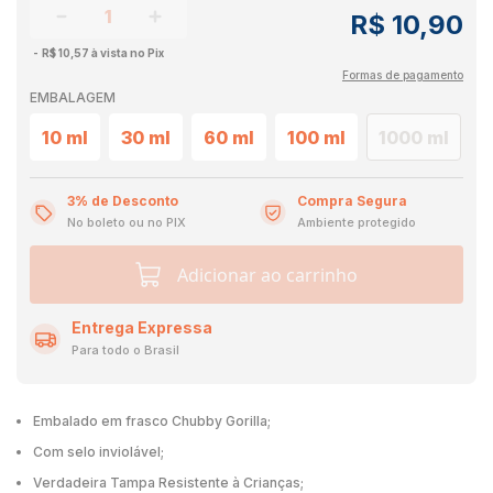
R$ 10,90
R$ 10,57 à vista no Pix
Formas de pagamento
EMBALAGEM
10 ml
30 ml
60 ml
100 ml
1000 ml
3% de Desconto
Compra Segura
No boleto ou no PIX
Ambiente protegido
Adicionar ao carrinho
Entrega Expressa
Para todo o Brasil
Embalado em frasco Chubby Gorilla;
Com selo inviolável;
Verdadeira Tampa Resistente à Crianças;