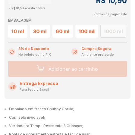
R$ 10,90
R$ 10,57 à vista no Pix
Formas de pagamento
EMBALAGEM
10 ml
30 ml
60 ml
100 ml
1000 ml
3% de Desconto
Compra Segura
No boleto ou no PIX
Ambiente protegido
Adicionar ao carrinho
Entrega Expressa
Para todo o Brasil
Embalado em frasco Chubby Gorilla;
Com selo inviolável;
Verdadeira Tampa Resistente à Crianças;
Ponta de gotejamento estreita e fácil de usar;