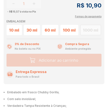
R$ 10,90
R$ 10,57 à vista no Pix
Formas de pagamento
EMBALAGEM
10 ml
30 ml
60 ml
100 ml
1000 ml
3% de Desconto
Compra Segura
No boleto ou no PIX
Ambiente protegido
Adicionar ao carrinho
Entrega Expressa
Para todo o Brasil
Embalado em frasco Chubby Gorilla;
Com selo inviolável;
Verdadeira Tampa Resistente à Crianças;