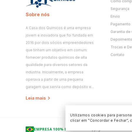
Como comp
Segurança
Sobre nós
Envio
Pagamento
A Casa dos Químicos é uma empresa
Garantia de
jovem e inovadora que foi fundada em
Depoimento 
2016 por dois sócios empreendedores
Trocas e D
que tinham um objetivo em comum:
Contato
fornecer produtos químicos de alta
qualidade para diversos setores da
indústria. Inicialmente, a empresa
operava a partir de uma pequena
garagem que servia como depósito e...
Leia mais
Utilizamos cookies para personal
clicar em "Concordar e Fechar", 
EMPRESA 100% BRASILEIRA
Copyright © 2016 - 2026 Casa