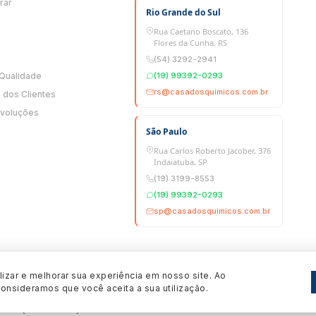
rar
Rio Grande do Sul
Rua Caetano Boscato, 136
Flores da Cunha, RS
(54) 3292-2941
 Qualidade
(19) 99392-0293
rs@casadosquimicos.com.br
dos Clientes
evoluções
São Paulo
Rua Carlos Roberto Jacober, 376
Indaiatuba, SP
(19) 3199-8553
(19) 99392-0293
sp@casadosquimicos.com.br
izar e melhorar sua experiência em nosso site. Ao
consideramos que você aceita a sua utilização.
 dos Químicos - CNPJ: 30.799.772/0001-04 - Todos os direitos reservados.