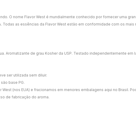
undo. O nome Flavor West é mundialmente conhecido por fornecer uma gra
UA. Todas as essências da Flavor West estão em conformidade com os mais 
, água. Aromatizante de grau Kosher da USP. Testado independentemente em labo
e ser utilizada sem diluir.
 são base PG.
West (nos EUA) e fracionamos em menores embalagens aqui no Brasil. Pode
sso de fabricação do aroma.