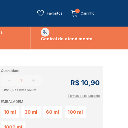
0
Favoritos
Carrinho
ns
Central de atendimento
Quantidade
R$ 10,90
R$ 10,57 à vista no Pix
Formas de pagamento
EMBALAGEM
10 ml
30 ml
60 ml
100 ml
1000 ml