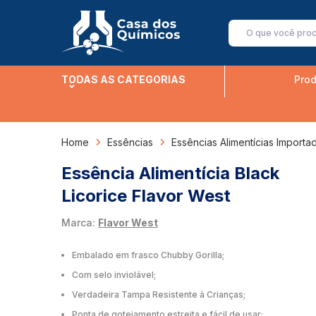
TODAS AS CATEGORIAS
Prod
Home
Essências
Essências Alimentícias Importa
Essência Alimentícia Black
Licorice Flavor West
Marca:
Flavor West
Embalado em frasco Chubby Gorilla;
Com selo inviolável;
Verdadeira Tampa Resistente à Crianças;
Ponta de gotejamento estreita e fácil de usar;