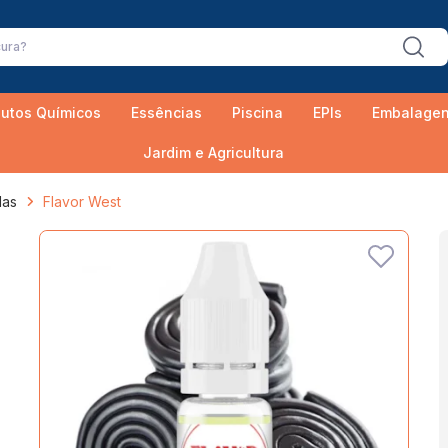
utos Químicos
Essências
Piscina
EPIs
Embalage
Jardim e Agricultura
das
Flavor West