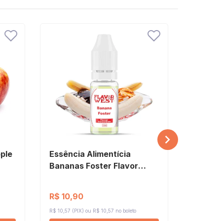
pple
Essência Alimentícia
Essênci
Bananas Foster Flavor
Bavari
West
West
R$ 10,90
R$ 10,
R$ 10,57 (PIX)
R$ 10,57 no boleto
R$ 10,57 (P