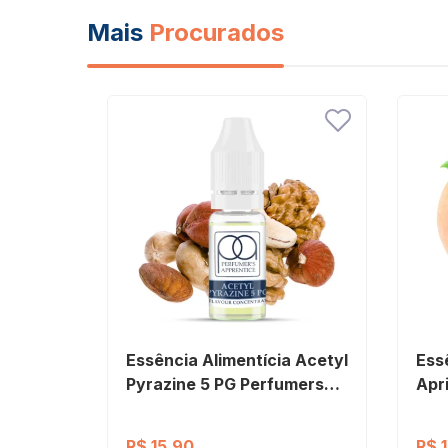
Mais
Procurados
Essência Alimentícia Acetyl
Ess
Pyrazine 5 PG Perfumers
Apr
Apprentice
App
R$ 15,90
R$ 