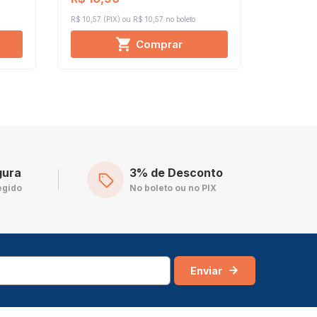
R$ 10,57 (PIX)
R$ 10,57 no boleto
R$ 87,20 (P
Comprar
gura
3% de Desconto
egido
No boleto ou no PIX
Enviar