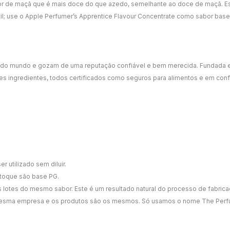
or de maçã que é mais doce do que azedo, semelhante ao doce de maçã. Es
til; use o Apple Perfumer’s Apprentice Flavour Concentrate como sabor base
s do mundo e gozam de uma reputação confiável e bem merecida. Fundada em
 ingredientes, todos certificados como seguros para alimentos e em con
 utilizado sem diluir.
toque são base PG.
s lotes do mesmo sabor. Este é um resultado natural do processo de fabric
 mesma empresa e os produtos são os mesmos. Só usamos o nome The Perf