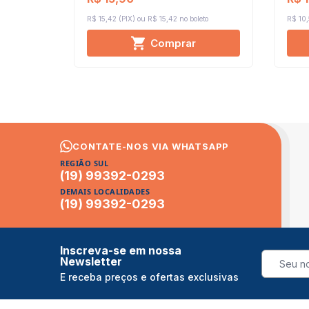
R$ 15,42 (PIX)
R$ 15,42 no boleto
R$ 10,
Comprar
CONTATE-NOS VIA WHATSAPP
REGIÃO SUL
(19) 99392-0293
DEMAIS LOCALIDADES
(19) 99392-0293
Inscreva-se em nossa
Newsletter
E receba preços e ofertas exclusivas