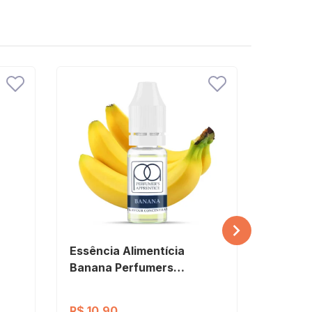
Essência Alimentícia
Essênci
Banana Perfumers
Bavari
Apprentice
Appren
R$ 10,90
R$ 89,