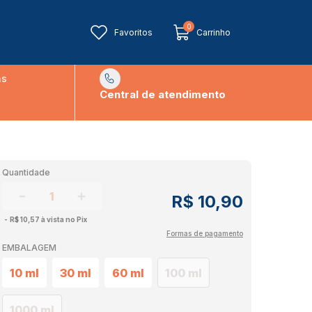
0
Favoritos
Carrinho
ns
Central de atendimento
Quantidade
R$ 10,90
R$ 10,57 à vista no Pix
Formas de pagamento
EMBALAGEM
10 ml
30 ml
60 ml
100 ml
1000 ml