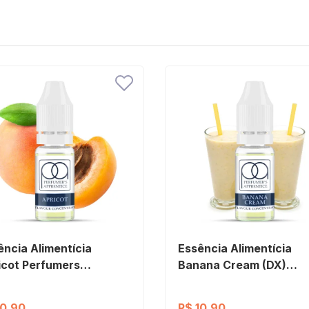
ência Alimentícia
Essência Alimentícia
icot Perfumers
Banana Cream (DX)
rentice
Perfumers Apprentice
10,90
R$ 10,90