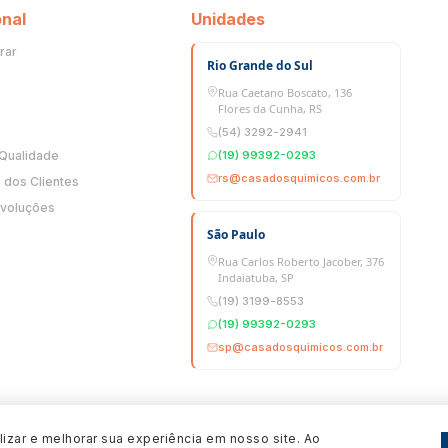
onal
Unidades
rar
Rio Grande do Sul
Rua Caetano Boscato, 136
Flores da Cunha, RS
(54) 3292-2941
 Qualidade
(19) 99392-0293
rs@casadosquimicos.com.br
dos Clientes
evoluções
São Paulo
Rua Carlos Roberto Jacober, 376
Indaiatuba, SP
(19) 3199-8553
(19) 99392-0293
sp@casadosquimicos.com.br
izar e melhorar sua experiência em nosso site. Ao