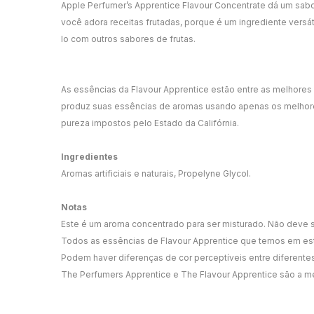
Apple Perfumer’s Apprentice Flavour Concentrate dá um sab
você adora receitas frutadas, porque é um ingrediente versá
lo com outros sabores de frutas.
As essências da Flavour Apprentice estão entre as melhore
produz suas essências de aromas usando apenas os melhores
pureza impostos pelo Estado da Califórnia.
Ingredientes
Aromas artificiais e naturais, Propelyne Glycol.
Notas
Este é um aroma concentrado para ser misturado. Não deve ser
Todos as essências de Flavour Apprentice que temos em es
Podem haver diferenças de cor perceptíveis entre diferente
The Perfumers Apprentice e The Flavour Apprentice são a