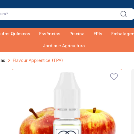
utos Químicos
Essências
Piscina
EPIs
Embalage
Jardim e Agricultura
das
Flavour Apprentice (TPA)