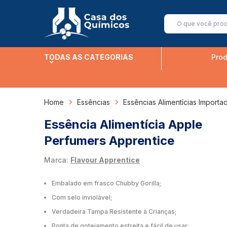
TODAS AS CATEGORIAS
Prod
Home
Essências
Essências Alimentícias Importa
Essência Alimentícia Apple
Perfumers Apprentice
Marca:
Flavour Apprentice
Embalado em frasco Chubby Gorilla;
Com selo inviolável;
Verdadeira Tampa Resistente à Crianças;
Ponta de gotejamento estreita e fácil de usar;