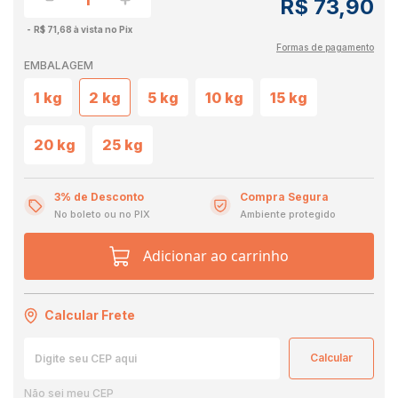
R$ 73,90
R$ 71,68 à vista no Pix
Formas de pagamento
EMBALAGEM
1 kg
2 kg
5 kg
10 kg
15 kg
20 kg
25 kg
3% de Desconto
Compra Segura
No boleto ou no PIX
Ambiente protegido
Adicionar ao carrinho
Calcular Frete
Não sei meu CEP