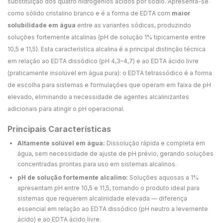
substituição dos quatro hidrogênios ácidos por sódio. Apresenta-se
como sólido cristalino branco e é a forma de EDTA com
maior
solubilidade em água
entre as variantes sódicas, produzindo
soluções fortemente alcalinas (pH de solução 1% tipicamente entre
10,5 e 11,5). Esta característica alcalina é a principal distinção técnica
em relação ao EDTA dissódico (pH 4,3–4,7) e ao EDTA ácido livre
(praticamente insolúvel em água pura): o EDTA tetrassódico é a forma
de escolha para sistemas e formulações que operam em faixa de pH
elevado, eliminando a necessidade de agentes alcalinizantes
adicionais para atingir o pH operacional.
Principais Características
Altamente solúvel em água:
Dissolução rápida e completa em
água, sem necessidade de ajuste de pH prévio, gerando soluções
concentradas prontas para uso em sistemas alcalinos.
pH de solução fortemente alcalino:
Soluções aquosas a 1%
apresentam pH entre 10,5 e 11,5, tornando o produto ideal para
sistemas que requerem alcalinidade elevada — diferença
essencial em relação ao EDTA dissódico (pH neutro a levemente
ácido) e ao EDTA ácido livre.