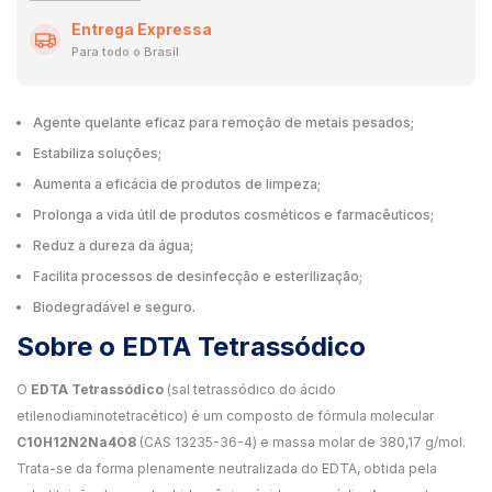
Entrega Expressa
Para todo o Brasil
Agente quelante eficaz para remoção de metais pesados;
Estabiliza soluções;
Aumenta a eficácia de produtos de limpeza;
Prolonga a vida útil de produtos cosméticos e farmacêuticos;
Reduz a dureza da água;
Facilita processos de desinfecção e esterilização;
Biodegradável e seguro.
Sobre o EDTA Tetrassódico
O
EDTA Tetrassódico
(sal tetrassódico do ácido
etilenodiaminotetracético) é um composto de fórmula molecular
C10H12N2Na4O8
(CAS 13235-36-4) e massa molar de 380,17 g/mol.
Trata-se da forma plenamente neutralizada do EDTA, obtida pela