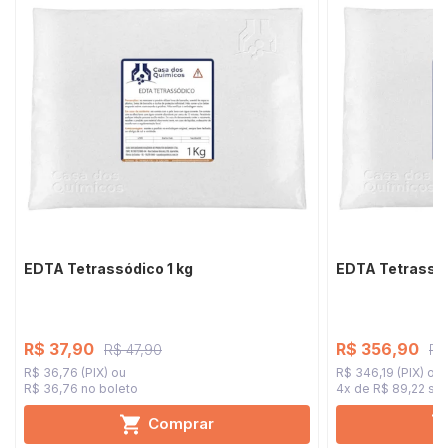
EDTA Tetrassódico 1 kg
EDTA Tetrassód
R$ 37,90
R$ 356,90
R$ 47,90
R$
R$ 36,76 (PIX)
R$ 346,19 (PIX)
R$ 36,76 no boleto
4x de R$ 89,22
sem
Comprar