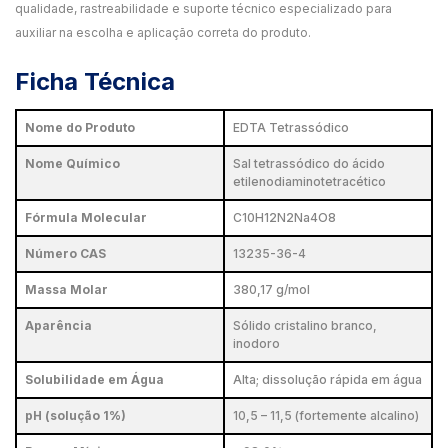
qualidade, rastreabilidade e suporte técnico especializado para
auxiliar na escolha e aplicação correta do produto.
Ficha Técnica
Nome do Produto
EDTA Tetrassódico
Nome Químico
Sal tetrassódico do ácido
etilenodiaminotetracético
Fórmula Molecular
C10H12N2Na4O8
Número CAS
13235-36-4
Massa Molar
380,17 g/mol
Aparência
Sólido cristalino branco,
inodoro
Solubilidade em Água
Alta; dissolução rápida em água
pH (solução 1%)
10,5 – 11,5 (fortemente alcalino)