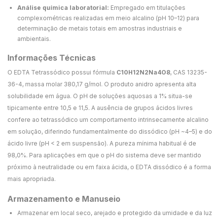
Análise química laboratorial:
Empregado em titulações
complexométricas realizadas em meio alcalino (pH 10–12) para
determinação de metais totais em amostras industriais e
ambientais.
Informações Técnicas
O EDTA Tetrassódico possui fórmula
C10H12N2Na4O8
, CAS 13235-
36-4, massa molar 380,17 g/mol. O produto anidro apresenta alta
solubilidade em água. O pH de soluções aquosas a 1% situa-se
tipicamente entre 10,5 e 11,5. A ausência de grupos ácidos livres
confere ao tetrassódico um comportamento intrinsecamente alcalino
em solução, diferindo fundamentalmente do dissódico (pH ~4–5) e do
ácido livre (pH < 2 em suspensão). A pureza mínima habitual é de
98,0%. Para aplicações em que o pH do sistema deve ser mantido
próximo à neutralidade ou em faixa ácida, o EDTA dissódico é a forma
mais apropriada.
Armazenamento e Manuseio
Armazenar em local seco, arejado e protegido da umidade e da luz