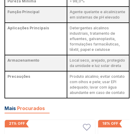
Pureza Mínima
= 98,0%
Função Principal
Agente quelante e alcalinizante
em sistemas de pH elevado
Aplicações Principais
Detergentes alcalinos
industriais, tratamento de
efluentes, galvanoplastia,
formulações farmacêuticas,
têxtil, papel e celulose
Armazenamento
Local seco, arejado, protegido
da umidade e luz solar direta
Precauções
Produto alcalino; evitar contato
com olhos e pele; usar EPI
adequado; lavar com água
abundante em caso de contato
Mais
Procurados
21% OFF
18% OFF