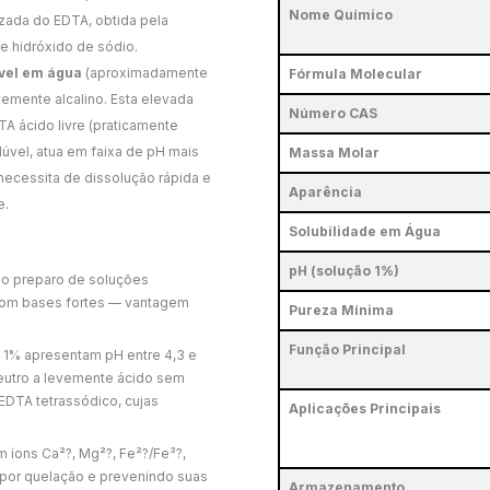
Nome Químico
izada do EDTA, obtida pela
de hidróxido de sódio.
vel em água
(aproximadamente
Fórmula Molecular
emente alcalino. Esta elevada
Número CAS
TA ácido livre (praticamente
lúvel, atua em faixa de pH mais
Massa Molar
necessita de dissolução rápida e
Aparência
e.
Solubilidade em Água
pH (solução 1%)
o o preparo de soluções
com bases fortes — vantagem
Pureza Mínima
Função Principal
1% apresentam pH entre 4,3 e
eutro a levemente ácido sem
EDTA tetrassódico, cujas
Aplicações Principais
íons Ca²?, Mg²?, Fe²?/Fe³?,
s por quelação e prevenindo suas
Armazenamento