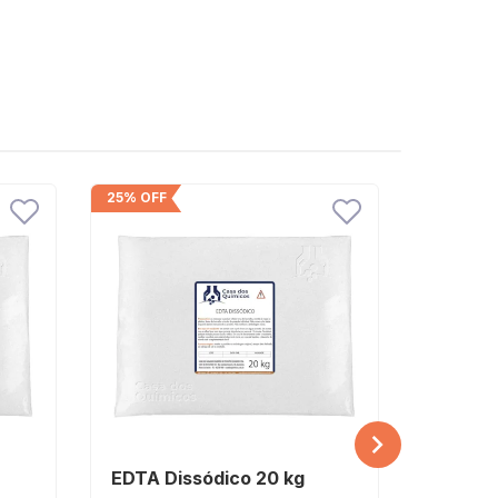
25% OFF
26% OFF
EDTA Dissódico 20 kg
EDTA D