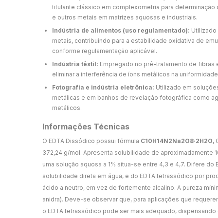
titulante clássico em complexometria para determinação d
e outros metais em matrizes aquosas e industriais.
Indústria de alimentos (uso regulamentado):
Utilizado
metais, contribuindo para a estabilidade oxidativa de em
conforme regulamentação aplicável.
Indústria têxtil:
Empregado no pré-tratamento de fibras 
eliminar a interferência de íons metálicos na uniformidad
Fotografia e indústria eletrônica:
Utilizado em soluções
metálicas e em banhos de revelação fotográfica como ag
metálicos.
Informações Técnicas
O EDTA Dissódico possui fórmula
C10H14N2Na2O8·2H2O
,
372,24 g/mol. Apresenta solubilidade de aproximadamente 1
uma solução aquosa a 1% situa-se entre 4,3 e 4,7. Difere do E
solubilidade direta em água, e do EDTA tetrassódico por pr
ácido a neutro, em vez de fortemente alcalino. A pureza mín
anidra). Deve-se observar que, para aplicações que requere
o EDTA tetrassódico pode ser mais adequado, dispensando 