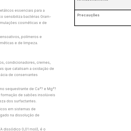
tálicos essenciais para a
Precauções
o sensibiliza bactérias Gram-
ormulações cosméticas e de
ensoativos, polímeros e
méticas e de limpeza.
, condicionadores, cremes,
ais que catalisam a oxidação de
icácia de conservantes
mo sequestrante de Ca²? e Mg²?
 formação de sabões insolúveis
eza dos surfactantes.
licos em sistemas de
egado na dissolução de
 dissódico 0,01 mol/L é o