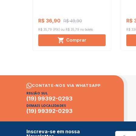
R$ 36,90
R$ 
R$ 49,90
R$ 35,79 (PIX)
R$ 35,79 no boleto
R$ 336
Comprar
CONTATE-NOS VIA WHATSAPP
REGIÃO SUL
(19) 99392-0293
DEMAIS LOCALIDADES
(19) 99392-0293
Inscreva-se em nossa