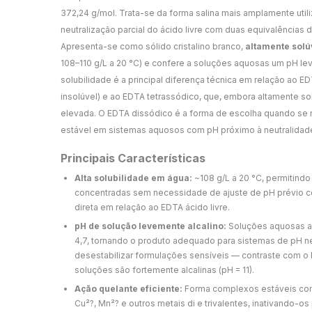
372,24 g/mol. Trata-se da forma salina mais amplamente util
neutralização parcial do ácido livre com duas equivalências 
Apresenta-se como sólido cristalino branco,
altamente solú
108–110 g/L a 20 °C) e confere a soluções aquosas um pH lev
solubilidade é a principal diferença técnica em relação ao ED
insolúvel) e ao EDTA tetrassódico, que, embora altamente so
elevada. O EDTA dissódico é a forma de escolha quando se 
estável em sistemas aquosos com pH próximo à neutralidad
Principais Características
Alta solubilidade em água:
~108 g/L a 20 °C, permitind
concentradas sem necessidade de ajuste de pH prévio 
direta em relação ao EDTA ácido livre.
pH de solução levemente alcalino:
Soluções aquosas a 
4,7, tornando o produto adequado para sistemas de pH n
desestabilizar formulações sensíveis — contraste com o 
soluções são fortemente alcalinas (pH = 11).
Ação quelante eficiente:
Forma complexos estáveis com 
Cu²?, Mn²? e outros metais di e trivalentes, inativando-o