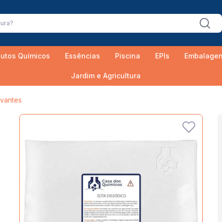
utos Químicos
Essências
Piscina
EPIs
Embalage
Jardim e Agricultura
rvantes
;