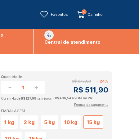
0
Favoritos
Carrinho
ns
Central de atendimento
Quantidade
R$ 675,90
24%
R$ 511,90
R$ 496,54 à vista no Pix
4x de R$ 127,98
sem juros
Formas de pagamento
EMBALAGEM
1 kg
2 kg
5 kg
10 kg
15 kg
20 kg
25 kg