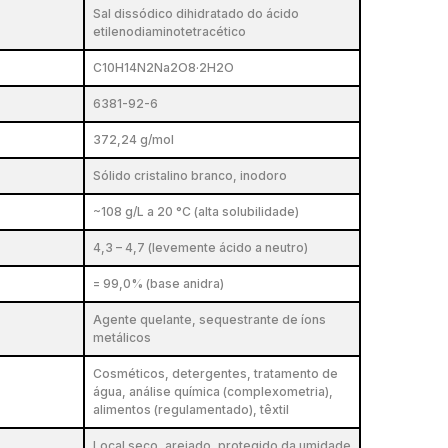
Sal dissódico dihidratado do ácido
etilenodiaminotetracético
C10H14N2Na2O8·2H2O
6381-92-6
372,24 g/mol
Sólido cristalino branco, inodoro
~108 g/L a 20 °C (alta solubilidade)
4,3 – 4,7 (levemente ácido a neutro)
= 99,0% (base anidra)
Agente quelante, sequestrante de íons
metálicos
Cosméticos, detergentes, tratamento de
água, análise química (complexometria),
alimentos (regulamentado), têxtil
Local seco, arejado, protegido da umidade