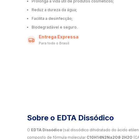
Prolonga a vida útil de produtos cosméticos;
Reduz a dureza da água;
Facilita a desinfecção;
Biodegradável e seguro.
Entrega Expressa
Para todo o Brasil
Sobre o EDTA Dissódico
O
EDTA Dissódico
(sal dissódico dihidratado do ácido etile
composto de fórmula molecular
C10H14N2Na2O8·2H2O
(CA