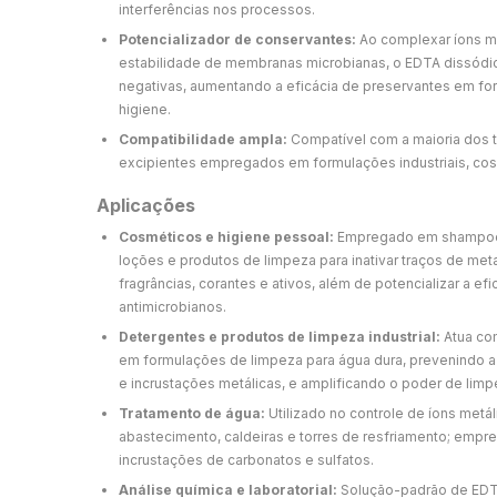
interferências nos processos.
Potencializador de conservantes:
Ao complexar íons me
estabilidade de membranas microbianas, o EDTA dissódic
negativas, aumentando a eficácia de preservantes em f
higiene.
Compatibilidade ampla:
Compatível com a maioria dos t
excipientes empregados em formulações industriais, cos
Aplicações
Cosméticos e higiene pessoal:
Empregado em shampoos
loções e produtos de limpeza para inativar traços de met
fragrâncias, corantes e ativos, além de potencializar a ef
antimicrobianos.
Detergentes e produtos de limpeza industrial:
Atua co
em formulações de limpeza para água dura, prevenindo a
e incrustações metálicas, e amplificando o poder de limp
Tratamento de água:
Utilizado no controle de íons metá
abastecimento, caldeiras e torres de resfriamento; empr
incrustações de carbonatos e sulfatos.
Análise química e laboratorial:
Solução-padrão de EDTA