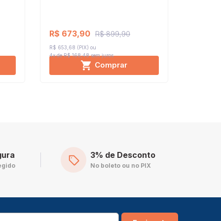
R$ 673,90
R$ 821
R$ 899,90
R$ 653,68 (PIX)
R$ 797,24 (
4x de R$ 168,48
sem juros
4x de R$ 2
Comprar
gura
3% de Desconto
egido
No boleto ou no PIX