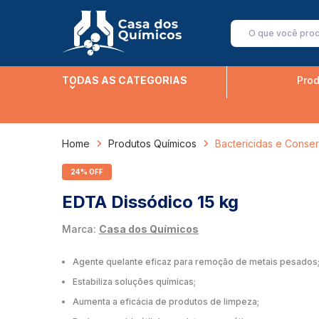
TODAS AS CATEGORIAS
Prod
Home
Produtos Químicos
Bactericidas e Conse
24% OFF
EDTA Dissódico 15 kg
Marca:
Casa dos Químicos
Agente quelante eficaz para remoção de metais pesados
Estabiliza soluções químicas;
Aumenta a eficácia de produtos de limpeza;