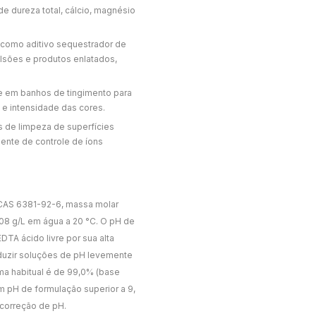
e dureza total, cálcio, magnésio
 como aditivo sequestrador de
ulsões e produtos enlatados,
e em banhos de tingimento para
e e intensidade das cores.
 de limpeza de superfícies
ente de controle de íons
 CAS 6381-92-6, massa molar
08 g/L em água a 20 °C. O pH de
DTA ácido livre por sua alta
oduzir soluções de pH levemente
ima habitual é de 99,0% (base
m pH de formulação superior a 9,
correção de pH.