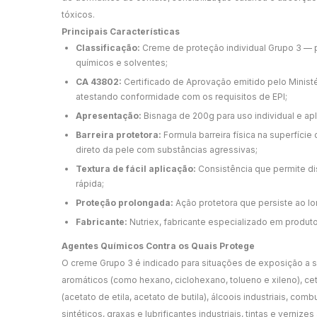
tóxicos.
Principais Características
Classificação:
Creme de proteção individual Grupo 3 — 
químicos e solventes;
CA 43802:
Certificado de Aprovação emitido pelo Minist
atestando conformidade com os requisitos de EPI;
Apresentação:
Bisnaga de 200g para uso individual e apl
Barreira protetora:
Formula barreira física na superfície
direto da pele com substâncias agressivas;
Textura de fácil aplicação:
Consistência que permite di
rápida;
Proteção prolongada:
Ação protetora que persiste ao lo
Fabricante:
Nutriex, fabricante especializado em produt
Agentes Químicos Contra os Quais Protege
O creme Grupo 3 é indicado para situações de exposição a so
aromáticos (como hexano, ciclohexano, tolueno e xileno), ce
(acetato de etila, acetato de butila), álcoois industriais, comb
sintéticos, graxas e lubrificantes industriais, tintas e verniz