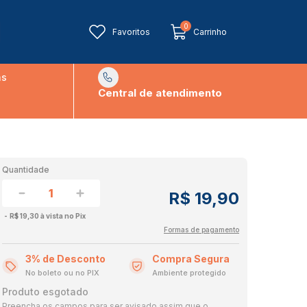
0
Favoritos
Carrinho
ns
Central de atendimento
Quantidade
R$ 19,90
R$ 19,30 à vista no Pix
Formas de pagamento
3% de Desconto
Compra Segura
No boleto ou no PIX
Ambiente protegido
Produto esgotado
Preencha os campos para ser avisado assim que o