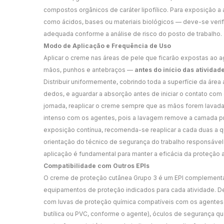
compostos orgânicos de caráter lipofílico. Para exposição a
como ácidos, bases ou materiais biológicos — deve-se verifi
adequada conforme a análise de risco do posto de trabalho.
Modo de Aplicação e Frequência de Uso
Aplicar o creme nas áreas de pele que ficarão expostas ao 
mãos, punhos e antebraços —
antes do início das atividad
Distribuir uniformemente, cobrindo toda a superfície da área 
dedos, e aguardar a absorção antes de iniciar o contato com
jornada, reaplicar o creme sempre que as mãos forem lavad
intenso com os agentes, pois a lavagem remove a camada pr
exposição contínua, recomenda-se reaplicar a cada duas a 
orientação do técnico de segurança do trabalho responsável 
aplicação é fundamental para manter a eficácia da proteção a
Compatibilidade com Outros EPIs
O creme de proteção cutânea Grupo 3 é um EPI complementar
equipamentos de proteção indicados para cada atividade. De
com luvas de proteção química compatíveis com os agentes 
butílica ou PVC, conforme o agente), óculos de segurança q