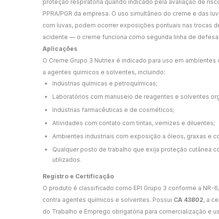
proteção respiratória quando indicado pela avaliação de risc
PPRA/PGR da empresa. O uso simultâneo do creme e das lu
com luvas, podem ocorrer exposições pontuais nas trocas d
acidente — o creme funciona como segunda linha de defesa
Aplicações
O Creme Grupo 3 Nutriex é indicado para uso em ambientes
a agentes químicos e solventes, incluindo:
Indústrias químicas e petroquímicas;
Laboratórios com manuseio de reagentes e solventes or
Indústrias farmacêuticas e de cosméticos;
Atividades com contato com tintas, vernizes e diluentes;
Ambientes industriais com exposição a óleos, graxas e 
Qualquer posto de trabalho que exija proteção cutânea 
utilizados.
Registro e Certificação
O produto é classificado como EPI Grupo 3 conforme a NR-6,
contra agentes químicos e solventes. Possui
CA 43802
, a c
do Trabalho e Emprego obrigatória para comercialização e uso