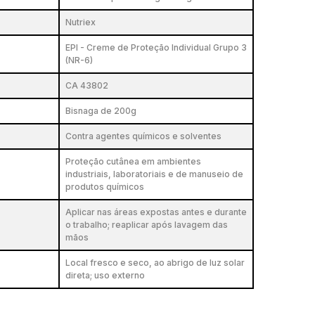
Nutriex
EPI - Creme de Proteção Individual Grupo 3
(NR-6)
CA 43802
Bisnaga de 200g
Contra agentes químicos e solventes
Proteção cutânea em ambientes
industriais, laboratoriais e de manuseio de
produtos químicos
Aplicar nas áreas expostas antes e durante
o trabalho; reaplicar após lavagem das
mãos
Local fresco e seco, ao abrigo de luz solar
direta; uso externo