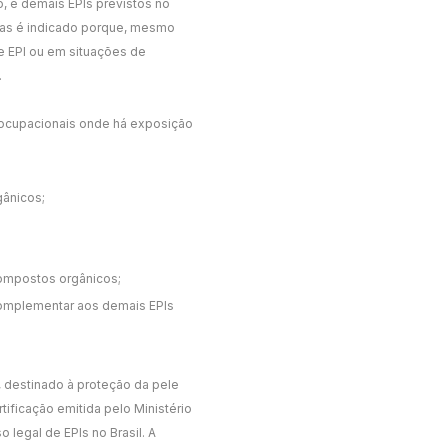
o, e demais EPIs previstos no
vas é indicado porque, mesmo
e EPI ou em situações de
.
 ocupacionais onde há exposição
gânicos;
compostos orgânicos;
complementar aos demais EPIs
 destinado à proteção da pele
ertificação emitida pelo Ministério
 legal de EPIs no Brasil. A