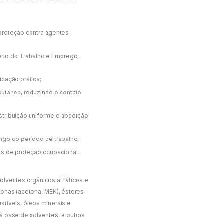
proteção contra agentes
ério do Trabalho e Emprego,
icação prática;
 cutânea, reduzindo o contato
stribuição uniforme e absorção
ngo do período de trabalho;
os de proteção ocupacional.
lventes orgânicos alifáticos e
tonas (acetona, MEK), ésteres
ustíveis, óleos minerais e
es à base de solventes, e outros