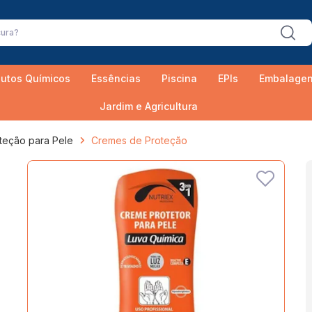
utos Químicos
Essências
Piscina
EPIs
Embalage
Jardim e Agricultura
teção para Pele
Cremes de Proteção