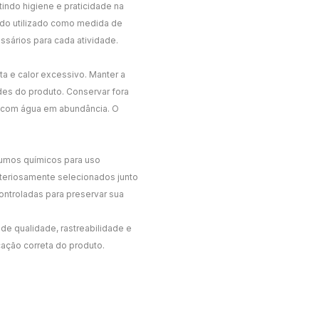
indo higiene e praticidade na
endo utilizado como medida de
sários para cada atividade.
ta e calor excessivo. Manter a
des do produto. Conservar fora
r com água em abundância. O
sumos químicos para uso
criteriosamente selecionados junto
ntroladas para preservar sua
de qualidade, rastreabilidade e
cação correta do produto.