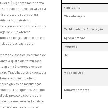
ividual (EPI) conforme a norma
Fabricante
. O produto pertence ao
Grupo 3
 à proteção da pele contra
Classificação
iais e laboratoriais.
x atende aos requisitos técnicos
Certificado de Aprovação
snaga de 200g oferece
tando a aplicação antes e durante
Apresentação
cias agressivas à pele.
Proteção
Emprego classifica os cremes de
Uso
ontra o qual cada formulação
ficamente à proteção da pele
raxas
. Trabalhadores expostos a
Modo de Uso
 benzeno, tolueno, xileno,
striais e graxas de manutenção
esse perfil de agentes. O creme
Armazenamento
lícula protetora sobre a pele
la epiderme, reduzindo o risco
ão percutânea de compostos