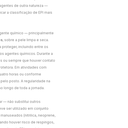
 agentes de outra natureza —
car a classificação de EPI mais
agente químico — principalmente
es
, sobre a pele limpa e seca.
a proteger, incluindo entre os
 os agentes químicos. Durante a
as ou sempre que houver contato
otetora. Em atividades com
quatro horas ou conforme
pelo posto. A regularidade na
o longo de toda a jornada.
 — não substitui outros
ve ser utilizado em conjunto
manuseados (nitrilica, neoprene,
uando houver risco de respingos,