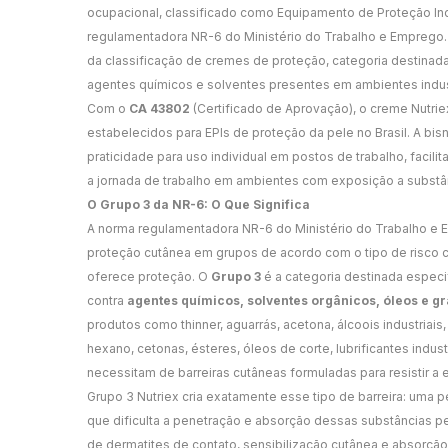
ocupacional, classificado como Equipamento de Proteção Ind
regulamentadora NR-6 do Ministério do Trabalho e Emprego
da classificação de cremes de proteção, categoria destinada
agentes químicos e solventes presentes em ambientes industr
Com o
CA 43802
(Certificado de Aprovação), o creme Nutrie
estabelecidos para EPIs de proteção da pele no Brasil. A bi
praticidade para uso individual em postos de trabalho, facili
a jornada de trabalho em ambientes com exposição a substân
O Grupo 3 da NR-6: O Que Significa
A norma regulamentadora NR-6 do Ministério do Trabalho e 
proteção cutânea em grupos de acordo com o tipo de risco c
oferece proteção. O
Grupo 3
é a categoria destinada especi
contra
agentes químicos, solventes orgânicos, óleos e g
produtos como thinner, aguarrás, acetona, álcoois industriais,
hexano, cetonas, ésteres, óleos de corte, lubrificantes indu
necessitam de barreiras cutâneas formuladas para resistir a 
Grupo 3 Nutriex cria exatamente esse tipo de barreira: uma pe
que dificulta a penetração e absorção dessas substâncias pe
de dermatites de contato, sensibilização cutânea e absorç