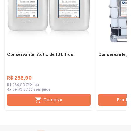
Conservante, Acticide 10 Litros
Conservante, A
R$ 268,90
R$ 260,83 (PIX)
4x de R$ 67,22
sem juros
Comprar
Produt