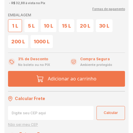
R$ 32,88 à vista no Pix
Formas de pagamento
EMBALAGEM
1 L
5 L
10 L
15 L
20 L
30 L
200 L
1000 L
3% de Desconto
Compra Segura
No boleto ou no PIX
Ambiente protegido
Adicionar ao carrinho
Calcular Frete
Não sei meu CEP