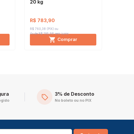
20 kg
25 kg
R$ 783,90
R$ 958
R$ 760,38 (PIX)
R$ 930,13 (
4x de R$ 195,98
sem juros
4x de R$ 2
Comprar
gura
3% de Desconto
egido
No boleto ou no PIX