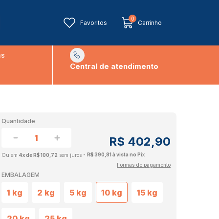
0
Favoritos
Carrinho
ns
Central de atendimento
Quantidade
R$ 402,90
R$ 390,81 à vista no Pix
4x de R$ 100,72
sem juros
Formas de pagamento
EMBALAGEM
1 kg
2 kg
5 kg
10 kg
15 kg
20 kg
25 kg