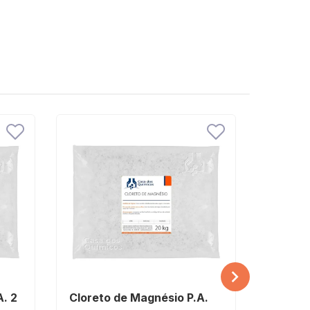
A. 2
Cloreto de Magnésio P.A.
Cloret