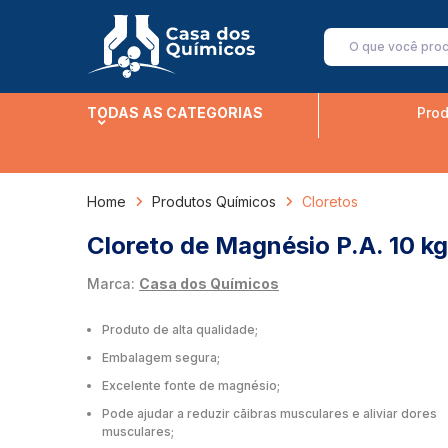
TODAS AS CATEGORIAS
Prod
Home
Produtos Químicos
Cloretos
Cloreto de Magnésio P.A. 10 kg
Marca:
Casa dos Químicos
Produto de alta qualidade;
Embalagem segura;
Excelente fonte de magnésio;
Pode ajudar a reduzir cãibras musculares e aliviar dores
musculares;