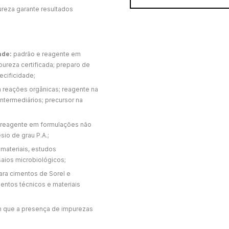
ureza garante resultados
ade:
padrão e reagente em
ureza certificada; preparo de
ecificidade;
 reações orgânicas; reagente na
termediários; precursor na
 reagente em formulações não
io de grau P.A.;
materiais, estudos
saios microbiológicos;
ara cimentos de Sorel e
ntos técnicos e materiais
 que a presença de impurezas