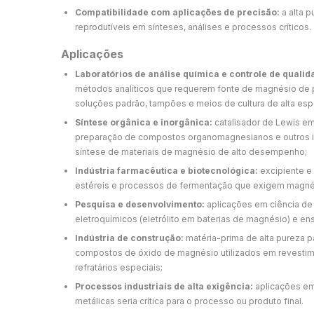
Compatibilidade com aplicações de precisão:
a alta p
reprodutíveis em sínteses, análises e processos críticos.
Aplicações
Laboratórios de análise química e controle de qualid
métodos analíticos que requerem fonte de magnésio de p
soluções padrão, tampões e meios de cultura de alta esp
Síntese orgânica e inorgânica:
catalisador de Lewis em
preparação de compostos organomagnesianos e outros in
síntese de materiais de magnésio de alto desempenho;
Indústria farmacêutica e biotecnológica:
excipiente e
estéreis e processos de fermentação que exigem magnés
Pesquisa e desenvolvimento:
aplicações em ciência de 
eletroquímicos (eletrólito em baterias de magnésio) e en
Indústria de construção:
matéria-prima de alta pureza p
compostos de óxido de magnésio utilizados em revestime
refratários especiais;
Processos industriais de alta exigência:
aplicações em
metálicas seria crítica para o processo ou produto final.