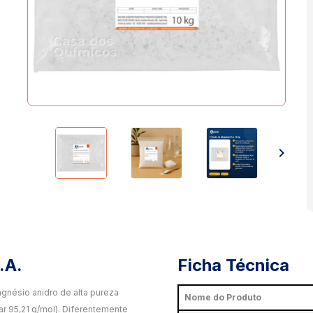
o
.A.
Ficha Técnica
agnésio anidro de alta pureza
Nome do Produto
r 95,21 g/mol). Diferentemente