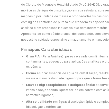
do Cloreto de Magnésio Hexahidratado (MgCl2·6H2O), o grau
moléculas de água de cristalização em sua estrutura, apres
magnésio por unidade de massa e propriedades físicas disti
com rígidos controles de pureza que atendem às especificaçõ
analítico e em processos industriais que demandam matéria-p
Apresenta-se como sólido branco, deliquescente, com elev
necessário cuidado especial no armazenamento e manuseio
Principais Características
Grau P.A. (Para Análise):
pureza elevada com limites re
contaminantes, adequado para aplicações analíticas e pro
exigência;
Forma anidra:
ausência de água de cristalização, result
massa e maior reatividade higroscópica que a forma hexa
Elevada higroscopicidade e deliquescência:
absorve 
intensidade, podendo liquefazer-se em contato com ar 
hermético rigoroso;
Alta solubilidade em água:
dissolução rápida e completa
(dissolução exotérmica);