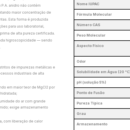
Nome IUPAC
 P.A. anidro não contém
entando maior concentração de
Fórmula Molecular
ntas. Esta forma é produzida
Número CAS
es para uso laboratorial,
rima de alta pureza certificada.
Peso Molecular
ada higroscopicidade — sendo
Aspecto Físico
.
Odor
stritos de impurezas metálicas e
Solubilidade em Água (20 °C
cessos industriais de alta
pH (solução 5%)
ando em maior teor de MgCl2 por
Ponto de Fusão
hidratada;
umidade do ar com grande
Pureza Típica
úmido; exige armazenamento
Grau
, com liberação de calor
Armazenamento