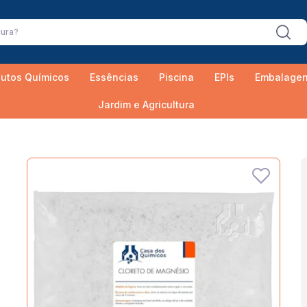
utos Químicos
Essências
Piscina
EPIs
Embalage
Jardim e Agricultura