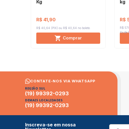
Kg
kg
R$ 
R$ 41,90
R$ 578
R$ 40,64 (PIX)
R$ 40,64 no boleto
4x de
Comprar
CONTATE-NOS VIA WHATSAPP
REGIÃO SUL
(19) 99392-0293
DEMAIS LOCALIDADES
(19) 99392-0293
Inscreva-se em nossa