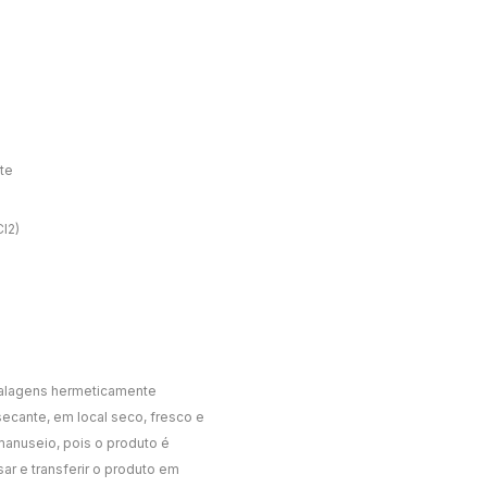
te
l2)
lagens hermeticamente
ecante, em local seco, fresco e
manuseio, pois o produto é
r e transferir o produto em