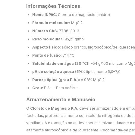
Informações Técnicas
Nome IUPAC:
Cloreto de magnésio (anidro)
Fórmula molecular:
MgCl2
Número CAS:
7786-30-3
Peso molecular:
95,21 g/mol
Aspecto físico:
sólido branco, higroscópico/deliquescen
Ponto de fusão:
714 °C
Solubilidade em água (20 °C):
~54 g/100 mL (como MgC
pH de solução aquosa (5%):
tipicamente 5,0–7,0
Pureza típica (grau P.A.):
= 98% MgCl2
Grau:
P.A. — Para Análise
Armazenamento e Manuseio
O
Cloreto de Magnésio P.A.
deve ser armazenado em emba
fechadas, preferencialmente com selo de nitrogênio ou dess
ventilado. A exposição ao ar deve ser minimizada durante o 
altamente higroscópico e deliquescente. Recomenda-se pesa