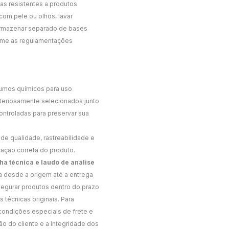
as resistentes a produtos
com pele ou olhos, lavar
Armazenar separado de bases
forme as regulamentações
sumos químicos para uso
criteriosamente selecionados junto
ntroladas para preservar sua
de qualidade, rastreabilidade e
cação correta do produto.
cha técnica e laudo de análise
ta desde a origem até a entrega
segurar produtos dentro do prazo
técnicas originais. Para
condições especiais de frete e
 do cliente e a integridade dos