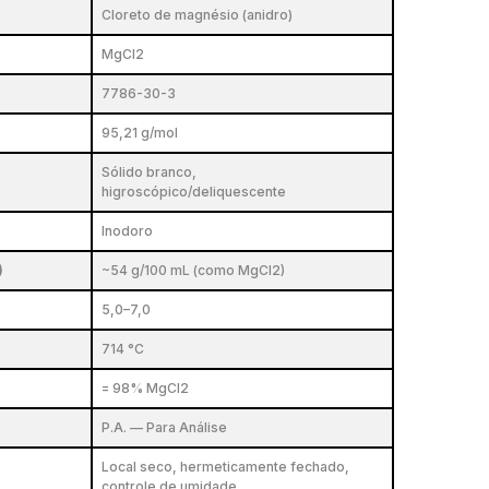
Cloreto de magnésio (anidro)
MgCl2
7786-30-3
95,21 g/mol
Sólido branco,
higroscópico/deliquescente
Inodoro
)
~54 g/100 mL (como MgCl2)
5,0–7,0
714 °C
= 98% MgCl2
P.A. — Para Análise
Local seco, hermeticamente fechado,
controle de umidade