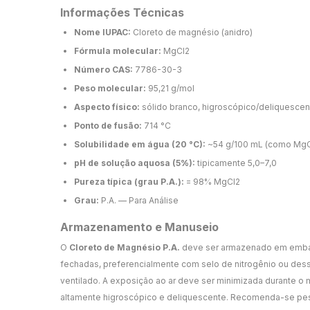
Informações Técnicas
Nome IUPAC:
Cloreto de magnésio (anidro)
Fórmula molecular:
MgCl2
Número CAS:
7786-30-3
Peso molecular:
95,21 g/mol
Aspecto físico:
sólido branco, higroscópico/deliquescen
Ponto de fusão:
714 °C
Solubilidade em água (20 °C):
~54 g/100 mL (como MgC
pH de solução aquosa (5%):
tipicamente 5,0–7,0
Pureza típica (grau P.A.):
= 98% MgCl2
Grau:
P.A. — Para Análise
Armazenamento e Manuseio
O
Cloreto de Magnésio P.A.
deve ser armazenado em emba
fechadas, preferencialmente com selo de nitrogênio ou dess
ventilado. A exposição ao ar deve ser minimizada durante o 
altamente higroscópico e deliquescente. Recomenda-se pesa