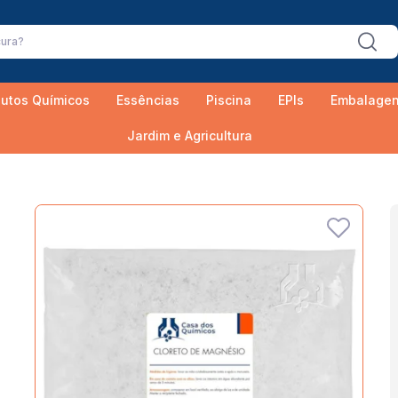
utos Químicos
Essências
Piscina
EPIs
Embalage
Jardim e Agricultura