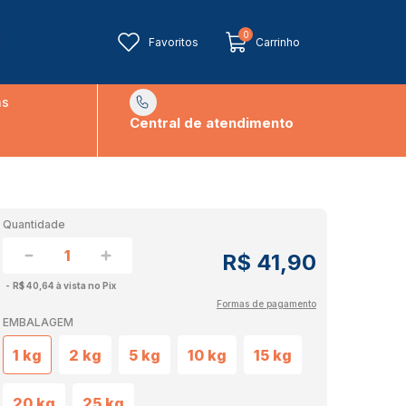
0
Favoritos
Carrinho
ns
Central de atendimento
Quantidade
R$ 41,90
R$ 40,64 à vista no Pix
Formas de pagamento
EMBALAGEM
1 kg
2 kg
5 kg
10 kg
15 kg
20 kg
25 kg