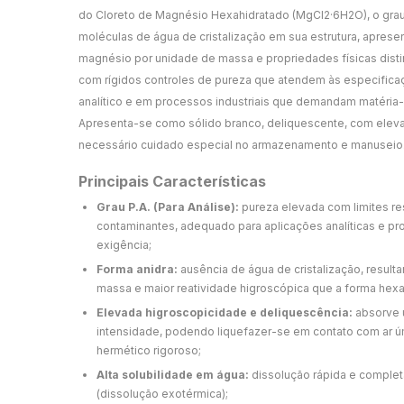
do Cloreto de Magnésio Hexahidratado (MgCl2·6H2O), o grau
moléculas de água de cristalização em sua estrutura, apres
magnésio por unidade de massa e propriedades físicas disti
com rígidos controles de pureza que atendem às especificaçõ
analítico e em processos industriais que demandam matéria-p
Apresenta-se como sólido branco, deliquescente, com elev
necessário cuidado especial no armazenamento e manuseio
Principais Características
Grau P.A. (Para Análise):
pureza elevada com limites re
contaminantes, adequado para aplicações analíticas e pro
exigência;
Forma anidra:
ausência de água de cristalização, result
massa e maior reatividade higroscópica que a forma hexa
Elevada higroscopicidade e deliquescência:
absorve 
intensidade, podendo liquefazer-se em contato com ar 
hermético rigoroso;
Alta solubilidade em água:
dissolução rápida e completa
(dissolução exotérmica);