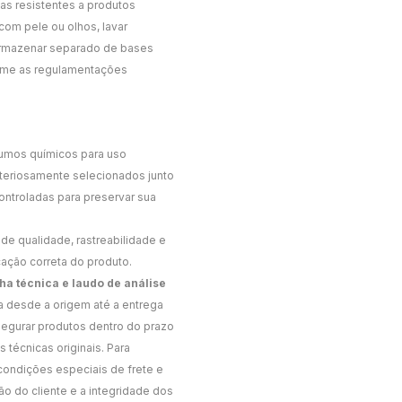
as resistentes a produtos
com pele ou olhos, lavar
Armazenar separado de bases
forme as regulamentações
sumos químicos para uso
criteriosamente selecionados junto
ntroladas para preservar sua
de qualidade, rastreabilidade e
cação correta do produto.
cha técnica e laudo de análise
ta desde a origem até a entrega
segurar produtos dentro do prazo
técnicas originais. Para
condições especiais de frete e
 do cliente e a integridade dos