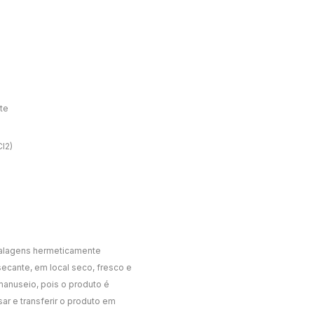
te
l2)
lagens hermeticamente
ecante, em local seco, fresco e
manuseio, pois o produto é
r e transferir o produto em