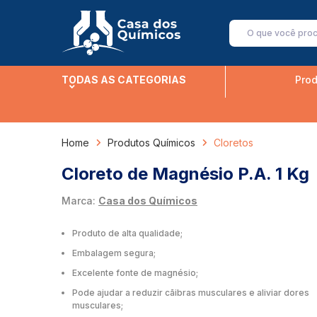
TODAS AS CATEGORIAS
Prod
Home
Produtos Químicos
Cloretos
Cloreto de Magnésio P.A. 1 Kg
Marca:
Casa dos Químicos
Produto de alta qualidade;
Embalagem segura;
Excelente fonte de magnésio;
Pode ajudar a reduzir cãibras musculares e aliviar dores
musculares;