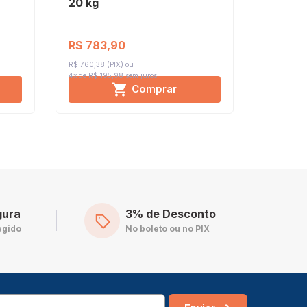
20 kg
25 kg
R$ 783,90
R$ 958
R$ 760,38 (PIX)
R$ 930,13 (
4x de R$ 195,98
sem juros
4x de R$ 2
Comprar
gura
3% de Desconto
egido
No boleto ou no PIX