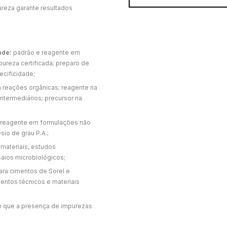
ureza garante resultados
ade:
padrão e reagente em
ureza certificada; preparo de
ecificidade;
 reações orgânicas; reagente na
termediários; precursor na
 reagente em formulações não
io de grau P.A.;
materiais, estudos
saios microbiológicos;
ara cimentos de Sorel e
ntos técnicos e materiais
 que a presença de impurezas