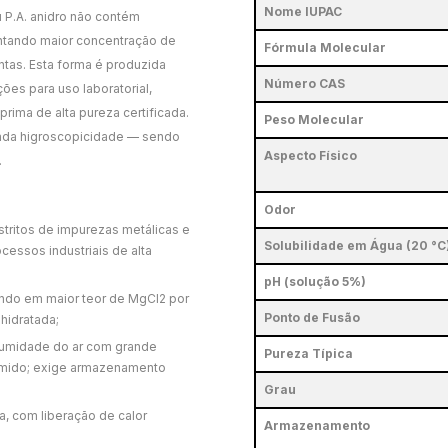
Nome IUPAC
 P.A. anidro não contém
entando maior concentração de
Fórmula Molecular
ntas. Esta forma é produzida
Número CAS
es para uso laboratorial,
rima de alta pureza certificada.
Peso Molecular
ada higroscopicidade — sendo
Aspecto Físico
.
Odor
stritos de impurezas metálicas e
Solubilidade em Água (20 °C
cessos industriais de alta
pH (solução 5%)
ando em maior teor de MgCl2 por
Ponto de Fusão
hidratada;
umidade do ar com grande
Pureza Típica
úmido; exige armazenamento
Grau
, com liberação de calor
Armazenamento