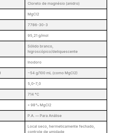
Cloreto de magnésio (anidro)
MgCl2
7786-30-3
95,21 g/mol
Sólido branco,
higroscópico/deliquescente
Inodoro
)
~54 g/100 mL (como MgCl2)
5,0–7,0
714 °C
= 98% MgCl2
P.A. — Para Análise
Local seco, hermeticamente fechado,
controle de umidade