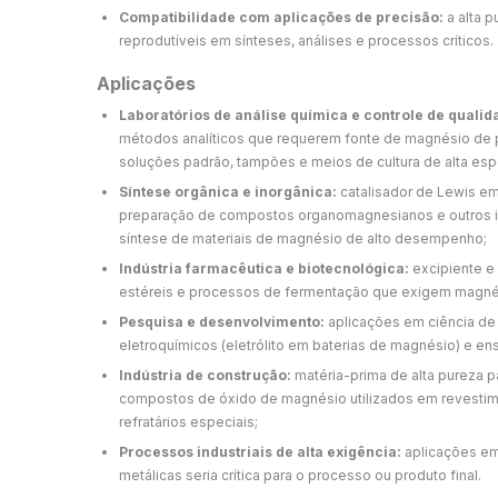
Compatibilidade com aplicações de precisão:
a alta p
reprodutíveis em sínteses, análises e processos críticos.
Aplicações
Laboratórios de análise química e controle de qualid
métodos analíticos que requerem fonte de magnésio de p
soluções padrão, tampões e meios de cultura de alta esp
Síntese orgânica e inorgânica:
catalisador de Lewis em
preparação de compostos organomagnesianos e outros in
síntese de materiais de magnésio de alto desempenho;
Indústria farmacêutica e biotecnológica:
excipiente e
estéreis e processos de fermentação que exigem magnés
Pesquisa e desenvolvimento:
aplicações em ciência de 
eletroquímicos (eletrólito em baterias de magnésio) e en
Indústria de construção:
matéria-prima de alta pureza p
compostos de óxido de magnésio utilizados em revestime
refratários especiais;
Processos industriais de alta exigência:
aplicações em
metálicas seria crítica para o processo ou produto final.