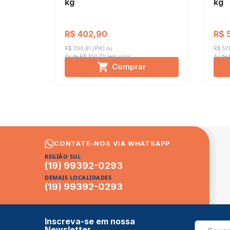
kg
kg
R$ 402,90
R$ 
R$ 390,81 (PIX)
R$ 578
4x de R$ 100,72
sem juros
4x de
Comprar
CONTATE-NOS VIA WHATSAPP
REGIÃO SUL
(19) 99392-0293
DEMAIS LOCALIDADES
(19) 99392-0293
Inscreva-se em nossa
Newsletter