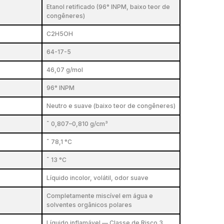
Etanol retificado (96° INPM, baixo teor de
congêneres)
C2H5OH
64-17-5
46,07 g/mol
96° INPM
Neutro e suave (baixo teor de congêneres)
˜ 0,807–0,810 g/cm³
˜ 78,1 °C
˜ 13 °C
Líquido incolor, volátil, odor suave
Completamente miscível em água e
solventes orgânicos polares
Líquido inflamável — Classe de Risco 3