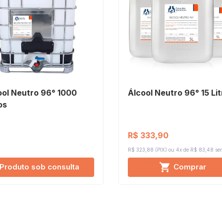
ool Neutro 96° 1000
Álcool Neutro 96° 15 Li
os
R$ 333,90
R$ 323,88 (PIX)
4x de R$ 83,48
sem
Produto sob consulta
Comprar