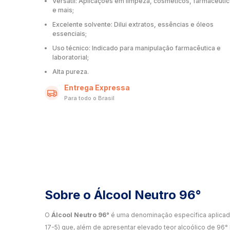
Versátil: Aplicações em limpeza, cosméticos, farmacêuti
e mais;
Excelente solvente: Dilui extratos, essências e óleos
essenciais;
Uso técnico: Indicado para manipulação farmacêutica e
laboratorial;
Alta pureza.
Entrega Expressa
Para todo o Brasil
Sobre o Álcool Neutro 96°
O
Álcool Neutro 96°
é uma denominação específica aplicad
17-5) que, além de apresentar elevado teor alcoólico de 96