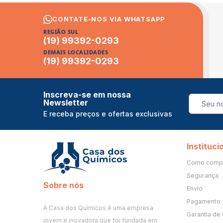
CONTATE-NOS VIA WHATSAPP
REGIÃO SUL
(19) 99392-0293
DEMAIS LOCALIDADES
(19) 99392-0293
Inscreva-se em nossa
Newsletter
E receba preços e ofertas exclusivas
Instituci
Como comp
Segurança
Sobre nós
Envio
Pagamento
A Casa dos Químicos é uma empresa
Garantia de
jovem e inovadora que foi fundada em