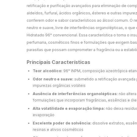
retificação e purificação avançados para eliminação de c
aldeídos, furfural, ácidos orgânicos, ésteres e outras impu
conferem odor e sabor característicos ao álcool comum. O r
neutro e suave, livre de interferências organolépticas, o que o
Hidratado 96° convencional. Essa característica o torna o ins
perfumaria, cosméticos finos e formulações que exigem bas
parasitas que possam comprometer a fragrância ou a estabili
Principais Características
Teor alcoólico:
96° INPM, composição azeotrópica etan
Odor neutro e suave:
submetido a retificação avançada
impurezas orgânicas voláteis
Ausência de interferências organolépticas:
não altera
formulações que incorporam fragrâncias, essências e ól
Alta volatilidade e evaporação limpa:
não deixa resídu
evaporação
Excelente poder de solvência:
dissolve extratos, essên
resinas e ativos cosméticos