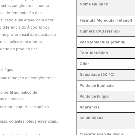
Nome Químico
ompostos congêneres — como
rezas de fermentação que
esultado é um etanol com odor
Fórmula Molecular (etanol)
 diferencia do Álcool Etílico
Número CAS (etanol)
umo preferencial da indústria de
e alcoólica sem odores
Peso Molecular (etanol)
dade do produto final.
Teor Alcoólico
Odor
ol-água
Densidade (20 °C)
 para remoção de congêneres e
Ponto de Ebulição
 o perfil aromático de
Ponto de Fulgor
eos essenciais
os sobre superfícies após a
Aparência
Solubilidade
cias, corantes, óleos essenciais,
Classificação de Risco