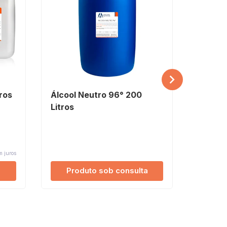
tros
Álcool Neutro 96° 200
Álcool 
Litros
R$ 640
R$ 621,67 (
 juros
4x de R$ 16
Produto sob consulta