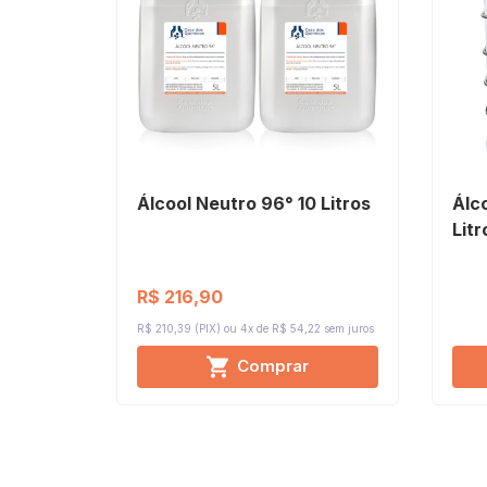
Álcool Neutro 96° 10 Litros
Álc
Litr
R$ 216,90
R$ 210,39 (PIX)
4x de R$ 54,22
sem juros
Comprar