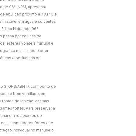
o de 96° INPM, apresenta
de ebulição próximo a 78,1 °C e
e miscível em água e solventes
 Etílico Hidratado 96°
ro passa por colunas de
, ésteres voláteis, furfural e
tográfico mais limpo e odor
méticos e perfumaria de
co 3, GHS/ABNT), com ponto de
, seco e bem ventilado, em
e fontes de ignição, chamas
dantes fortes. Para preservar a
enar em recipientes de
ateriais com odores fortes que
oteção individual no manuseio: