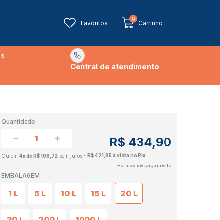
0
Favoritos
Carrinho
ns
Central de atendimento
Quantidade
R$ 434,90
R$ 421,85 à vista no Pix
4x de R$ 108,72
sem juros
Formas de pagamento
EMBALAGEM
1 L
5 L
10 L
15 L
20 L
30 L
200 L
1000 L