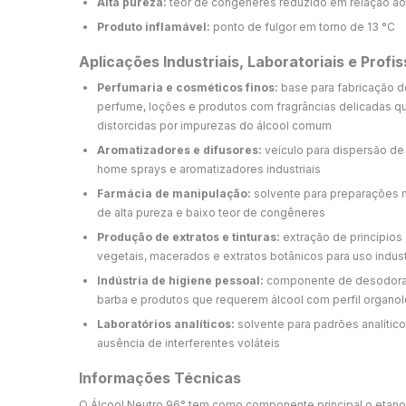
Alta pureza:
teor de congêneres reduzido em relação ao 
Produto inflamável:
ponto de fulgor em torno de 13 °C
Aplicações Industriais, Laboratoriais e Profis
Perfumaria e cosméticos finos:
base para fabricação d
perfume, loções e produtos com fragrâncias delicadas 
distorcidas por impurezas do álcool comum
Aromatizadores e difusores:
veículo para dispersão de
home sprays e aromatizadores industriais
Farmácia de manipulação:
solvente para preparações 
de alta pureza e baixo teor de congêneres
Produção de extratos e tinturas:
extração de princípios
vegetais, macerados e extratos botânicos para uso indust
Indústria de higiene pessoal:
componente de desodorant
barba e produtos que requerem álcool com perfil organol
Laboratórios analíticos:
solvente para padrões analíti
ausência de interferentes voláteis
Informações Técnicas
O Álcool Neutro 96° tem como componente principal o etano