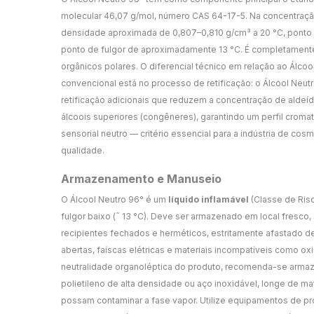
molecular 46,07 g/mol, número CAS 64-17-5. Na concentraçã
densidade aproximada de 0,807–0,810 g/cm³ a 20 °C, ponto 
ponto de fulgor de aproximadamente 13 °C. É completament
orgânicos polares. O diferencial técnico em relação ao Álcool
convencional está no processo de retificação: o Álcool Neut
retificação adicionais que reduzem a concentração de aldeídos
álcoois superiores (congêneres), garantindo um perfil croma
sensorial neutro — critério essencial para a indústria de cos
qualidade.
Armazenamento e Manuseio
O Álcool Neutro 96° é um
líquido inflamável
(Classe de Ris
fulgor baixo (˜ 13 °C). Deve ser armazenado em local fresco
recipientes fechados e herméticos, estritamente afastado d
abertas, faíscas elétricas e materiais incompatíveis como oxi
neutralidade organoléptica do produto, recomenda-se armaz
polietileno de alta densidade ou aço inoxidável, longe de m
possam contaminar a fase vapor. Utilize equipamentos de pr