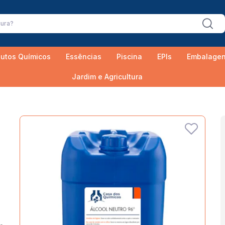
utos Químicos
Essências
Piscina
EPIs
Embalage
Jardim e Agricultura