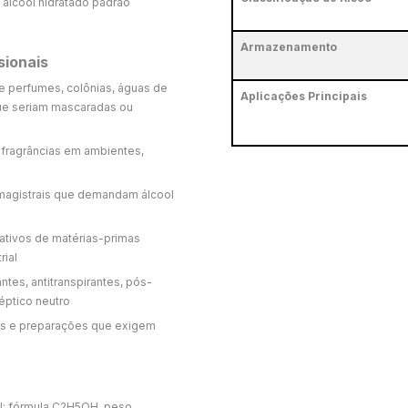
álcool hidratado padrão
Armazenamento
sionais
e perfumes, colônias, águas de
Aplicações Principais
que seriam mascaradas ou
 fragrâncias em ambientes,
magistrais que demandam álcool
 ativos de matérias-primas
rial
es, antitranspirantes, pós-
éptico neutro
cos e preparações que exigem
l: fórmula C2H5OH, peso