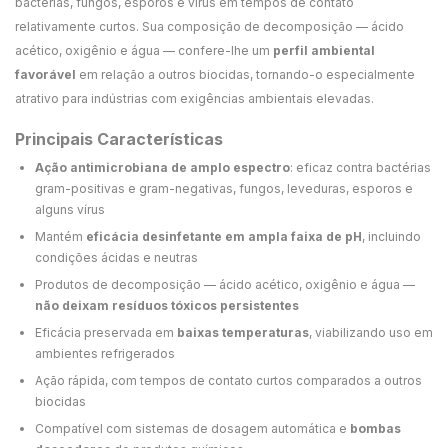
bactérias, fungos, esporos e vírus em tempos de contato
relativamente curtos. Sua composição de decomposição — ácido
acético, oxigênio e água — confere-lhe um
perfil ambiental
favorável
em relação a outros biocidas, tornando-o especialmente
atrativo para indústrias com exigências ambientais elevadas.
Principais Características
Ação antimicrobiana de amplo espectro
: eficaz contra bactérias
gram-positivas e gram-negativas, fungos, leveduras, esporos e
alguns vírus
Mantém
eficácia desinfetante em ampla faixa de pH
, incluindo
condições ácidas e neutras
Produtos de decomposição — ácido acético, oxigênio e água —
não deixam resíduos tóxicos persistentes
Eficácia preservada em
baixas temperaturas
, viabilizando uso em
ambientes refrigerados
Ação rápida, com tempos de contato curtos comparados a outros
biocidas
Compatível com sistemas de dosagem automática e
bombas