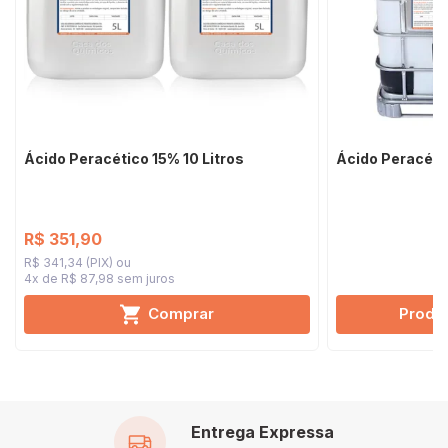
Ácido Peracético 15% 10 Litros
Ácido Peracéti
R$ 351,90
R$ 341,34 (PIX)
4x de R$ 87,98
sem juros
Comprar
Produt
Entrega Expressa