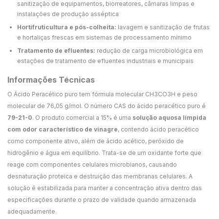
sanitização de equipamentos, biorreatores, câmaras limpas e
instalações de produção asséptica
Hortifruticultura e pós-colheita:
lavagem e sanitização de frutas
e hortaliças frescas em sistemas de processamento mínimo
Tratamento de efluentes:
redução de carga microbiológica em
estações de tratamento de efluentes industriais e municipais
Informações Técnicas
O Ácido Peracético puro tem fórmula molecular CH3CO3H e peso
molecular de 76,05 g/mol. O número CAS do ácido peracético puro é
79-21-0
. O produto comercial a 15% é uma
solução aquosa límpida
com odor característico de vinagre
, contendo ácido peracético
como componente ativo, além de ácido acético, peróxido de
hidrogênio e água em equilíbrio. Trata-se de um oxidante forte que
reage com componentes celulares microbianos, causando
desnaturação proteica e destruição das membranas celulares. A
solução é estabilizada para manter a concentração ativa dentro das
especificações durante o prazo de validade quando armazenada
adequadamente.