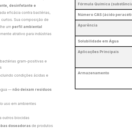
Fórmula Química (substância
nte, desinfetante e
ada eficácia contra bactérias,
Número CAS (ácido peracéti
e curtos. Sua composição de
Aparência
-lhe um
perfil ambiental
mente atrativo para indústrias
Solubilidade em Água
Aplicações Principais
a bactérias gram-positivas e
s
Armazenamento
incluindo condições ácidas e
 água —
não deixam resíduos
ando uso em ambientes
 outros biocidas
bas doseadoras
de produtos