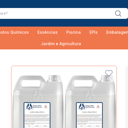
utos Químicos
Essências
Piscina
EPIs
Embalage
Jardim e Agricultura