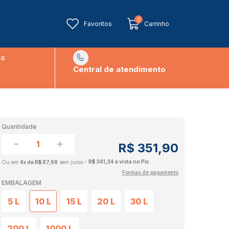
0
Favoritos
Carrinho
ns
Central de atendimento
Quantidade
R$ 351,90
R$ 341,34 à vista no Pix
4x de R$ 87,98
sem juros
Formas de pagamento
EMBALAGEM
5 L
10 L
15 L
20 L
30 L
200 L
1000 L