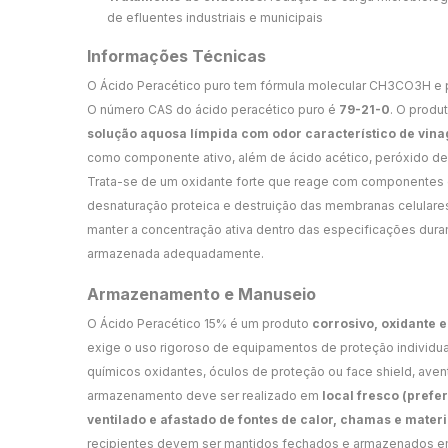
de efluentes industriais e municipais
Informações Técnicas
O Ácido Peracético puro tem fórmula molecular CH3CO3H e 
O número CAS do ácido peracético puro é
79-21-0
. O produ
solução aquosa límpida com odor característico de vina
como componente ativo, além de ácido acético, peróxido de 
Trata-se de um oxidante forte que reage com componentes 
desnaturação proteica e destruição das membranas celulares.
manter a concentração ativa dentro das especificações dura
armazenada adequadamente.
Armazenamento e Manuseio
O Ácido Peracético 15% é um produto
corrosivo, oxidante e
exige o uso rigoroso de equipamentos de proteção individual
químicos oxidantes, óculos de proteção ou face shield, aven
armazenamento deve ser realizado em
local fresco (prefe
ventilado e afastado de fontes de calor, chamas e mater
recipientes devem ser mantidos fechados e armazenados em p