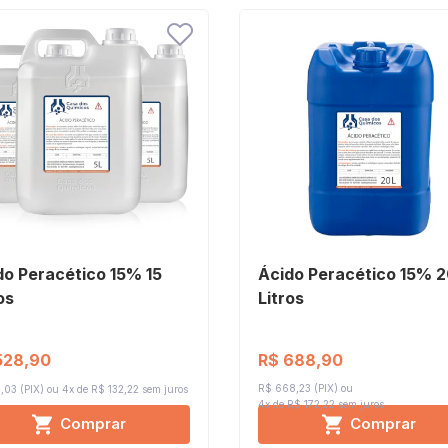
do Peracético 15% 15
Ácido Peracético 15% 
os
Litros
R$ 688,90
528,90
R$ 668,23 (PIX)
,03 (PIX)
4x de R$ 132,22
sem juros
4x de R$ 172,22
sem juros
Comprar
Comprar