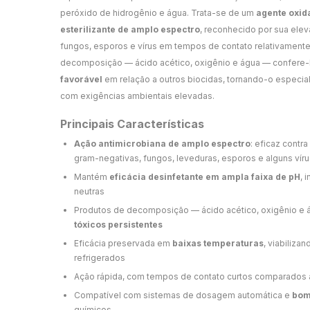
peróxido de hidrogênio e água. Trata-se de um
agente oxida
esterilizante de amplo espectro
, reconhecido por sua elev
fungos, esporos e vírus em tempos de contato relativament
decomposição — ácido acético, oxigênio e água — confere
favorável
em relação a outros biocidas, tornando-o especial
com exigências ambientais elevadas.
Principais Características
Ação antimicrobiana de amplo espectro
: eficaz contr
gram-negativas, fungos, leveduras, esporos e alguns víru
Mantém
eficácia desinfetante em ampla faixa de pH
, 
neutras
Produtos de decomposição — ácido acético, oxigênio e
tóxicos persistentes
Eficácia preservada em
baixas temperaturas
, viabiliz
refrigerados
Ação rápida, com tempos de contato curtos comparados a
Compatível com sistemas de dosagem automática e
bom
químicos