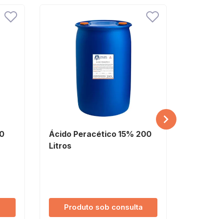
20
Ácido Peracético 15% 200
Ácido 
Litros
Litros
R$ 999
R$ 969,90 
4x de R$ 2
Produto sob consulta