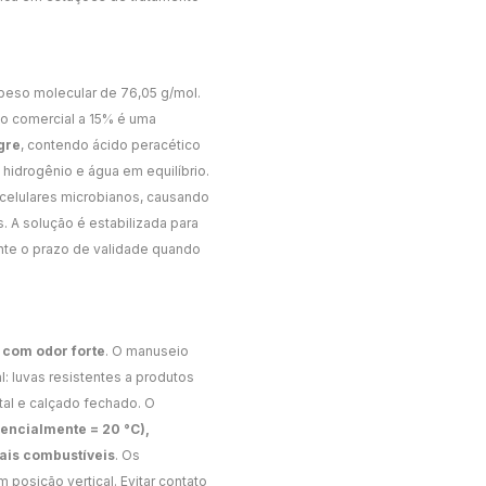
peso molecular de 76,05 g/mol.
to comercial a 15% é uma
gre
, contendo ácido peracético
hidrogênio e água em equilíbrio.
celulares microbianos, causando
 A solução é estabilizada para
nte o prazo de validade quando
 com odor forte
. O manuseio
: luvas resistentes a produtos
tal e calçado fechado. O
rencialmente = 20 °C),
iais combustíveis
. Os
osição vertical. Evitar contato