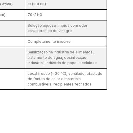
 ativa)
CH3CO3H
co)
79-21-0
Solução aquosa límpida com odor
característico de vinagre
Completamente miscível
Sanitização na indústria de alimentos,
tratamento de água, desinfecção
industrial, indústria de papel e celulose
Local fresco (= 20 °C), ventilado, afastado
de fontes de calor e materiais
combustíveis, recipientes fechados