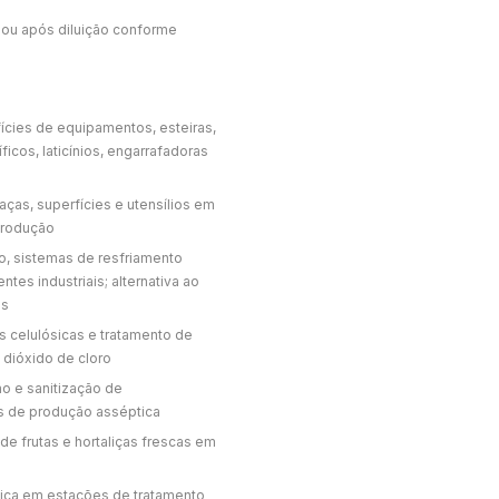
 ou após diluição conforme
ícies de equipamentos, esteiras,
icos, laticínios, engarrafadoras
ças, superfícies e utensílios em
 produção
, sistemas de resfriamento
tes industriais; alternativa ao
os
 celulósicas e tratamento de
 dióxido de cloro
ão e sanitização de
es de produção asséptica
de frutas e hortaliças frescas em
ica em estações de tratamento