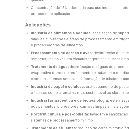
Concentração de 15% adequada para uso industrial direto
protocolo de aplicação
Aplicações
Indústria de alimentos e bebidas:
sanitização de superf
tanques, tubulações e áreas de processamento em frigoríf
e processadoras de alimentos
Processamento de carnes e aves:
desinfecção de carca
temperaturas baixas em câmaras frigoríficas e linhas de
Tratamento de água:
desinfecção de águas de processo
evaporativo (torres de resfriamento) e tratamento de efluen
cloro em sistemas sensíveis à formação de trihalometan
Indústria de papel e celulose:
branqueamento de pastas
efluentes como alternativa mais sustentável ao cloro e ao
Indústria farmacêutica e de biotecnologia:
esterilizaç
equipamentos, biorreatores, câmaras limpas e instalaçõ
Hortifruticultura e pós-colheita:
lavagem e sanitização 
sistemas de processamento mínimo
Tratamento de efluentes:
redução de carga microbiológ