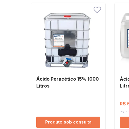
Ácido Peracético 15% 1000
Áci
Litros
Litr
R$ 
R$ 513
Produto sob consulta