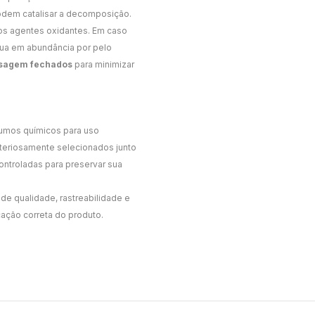
podem catalisar a decomposição.
ros agentes oxidantes. Em caso
gua em abundância por pelo
osagem fechados
para minimizar
sumos químicos para uso
criteriosamente selecionados junto
ntroladas para preservar sua
de qualidade, rastreabilidade e
cação correta do produto.