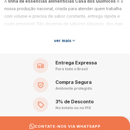
A
linha de essências alimentícias Casa dos Químicos
é a
nossa produção nacional, criada para atender quem trabalha
com volume e precisa de sabor constante, entrega rápida e
custo previsível. São dezenas de sabores clássicos, dos mais
pedidos em sorveteria e confeitaria aos aromas usados em
bebidas e panificação.
ver mais
Sabores da linha
Entrega Expressa
Entre os mais procurados estão
abacaxi, morango, açaí,
Para todo o Brasil
uva, maracujá, limão, laranja, coco, chocolate, café,
caramelo, canela, cravo, amêndoas, ameixa, cassis,
Compra Segura
cereja, figo e baunilha
, além de sabores compostos usados
Ambiente protegido
em receitas específicas.
3% de Desconto
No boleto ou no PIX
Por que a linha própria
Sabor padronizado entre lotes
, essencial para quem tem
CONTATE-NOS VIA WHATSAPP
receita fixa