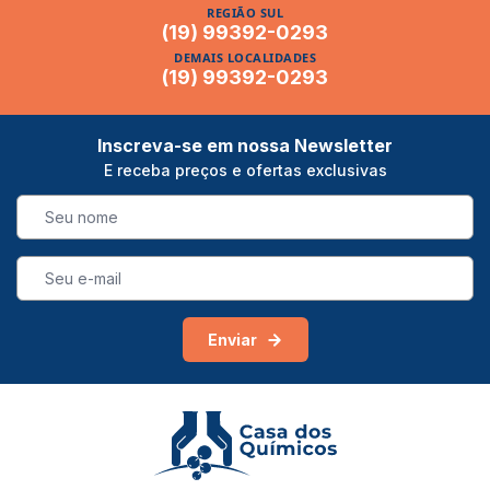
REGIÃO SUL
Disponibilidade constante
(19) 99392-0293
, sem depender de importação
DEMAIS LOCALIDADES
Custo por litro de preparo
muito competitivo
(19) 99392-0293
Embalagens de teste e de produção
, do frasco ao
volume maior
Inscreva-se em nossa Newsletter
Grau alimentício
, própria para produtos que serão
E receba preços e ofertas exclusivas
consumidos
Onde usar
Sorvetes, açaí, picolés, milkshakes, bolos, recheios,
coberturas, mousses, gelatinas, balas, xaropes, refrescos e
Enviar
panificação em geral. Também é muito usada por cozinhas
industriais e por pequenos produtores que vendem em feiras
e delivery.
Como acertar a dosagem