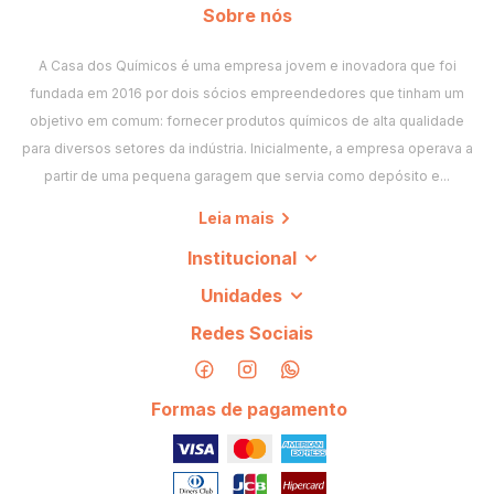
Comece pela menor quantidade indicada e prove antes de
Sobre nós
aumentar. Em preparo gelado, o sabor se apresenta com mais
A Casa dos Químicos é uma empresa jovem e inovadora que foi
força depois que a mistura estabiliza, então avalie já na
fundada em 2016 por dois sócios empreendedores que tinham um
temperatura de consumo. Em massas que vão ao forno,
objetivo em comum: fornecer produtos químicos de alta qualidade
aumente um pouco para compensar a perda por evaporação.
para diversos setores da indústria. Inicialmente, a empresa operava a
partir de uma pequena garagem que servia como depósito e...
Compre a linha Casa dos Químicos
Leia mais
Produção própria, nota fiscal, parcelamento em até 4x sem
juros e envio para todo o Brasil a partir de Flores da Cunha
Institucional
(RS) e Indaiatuba (SP). Se precisar de um sabor mais
Unidades
específico, veja também as
essências importadas
.
Redes Sociais
Perguntas frequentes
Formas de pagamento
As essências da linha própria são alimentícias?
Sim, toda a linha é de grau alimentício e própria para preparos
que serão consumidos.