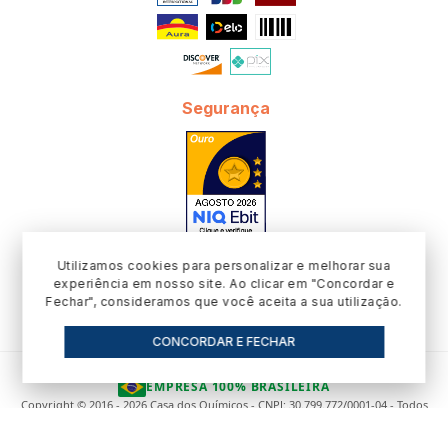
Qual a diferença para as importadas?
A linha nacional cobre os sabores clássicos com custo menor
por preparo. As importadas oferecem perfis mais específicos
Segurança
e maior concentração.
Serve para sorveteria e açaiteria?
Sim, é um dos principais usos da linha, com dosagem simples e
sabor constante.
Vocês têm embalagens maiores para produção?
Utilizamos cookies para personalizar e melhorar sua
experiência em nosso site. Ao clicar em "Concordar e
Sim, além dos frascos menores para teste, atendemos
Fechar", consideramos que você aceita a sua utilização.
produção com volumes maiores.
CONCORDAR E FECHAR
O sabor muda de um lote para outro?
Não. A padronização entre lotes é justamente um dos motivos
EMPRESA 100% BRASILEIRA
Copyright © 2016 - 2026 Casa dos Químicos - CNPJ: 30.799.772/0001-04 - Todos
de manter linha própria.
os direitos reservados.