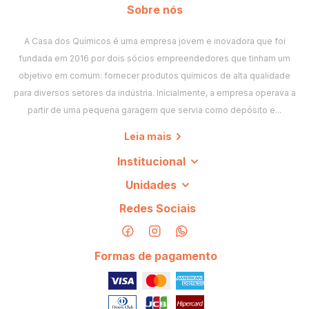
Sobre nós
Combinações que funcionam
A Casa dos Químicos é uma empresa jovem e inovadora que foi
Fruta + creme
: qualquer fruta ganha corpo com um creme
fundada em 2016 por dois sócios empreendedores que tinham um
Capella ao fundo
objetivo em comum: fornecer produtos químicos de alta qualidade
Baunilha + caramelo
: base clássica de sobremesa
para diversos setores da indústria. Inicialmente, a empresa operava a
Chocolate + avelã ou café
: profundidade sem enjoar
partir de uma pequena garagem que servia como depósito e...
Notas cítricas + creme leve
: frescor com maciez
Leia mais
Institucional
Compre Capella na Casa dos Químicos
Unidades
Trabalhamos com frascos pequenos, ideais para testar
Redes Sociais
sabores novos, e volumes maiores para produção, com nota
fiscal e envio para todo o Brasil. Veja também
Flavor West
,
Flavour Apprentice
e
Flavour Art
.
Formas de pagamento
Perguntas frequentes sobre Capella