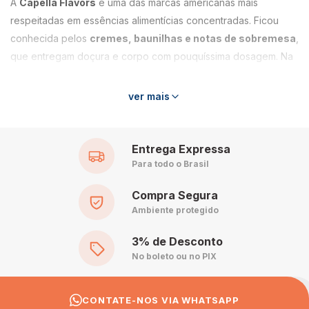
A
Capella Flavors
é uma das marcas americanas mais
respeitadas em essências alimentícias concentradas. Ficou
conhecida pelos
cremes, baunilhas e notas de sobremesa
,
que entregam doçura e corpo com pouquíssima dosagem. Na
Casa dos Químicos você encontra o catálogo Capella com
estoque no Brasil e envio para todo o país.
ver mais
O que caracteriza a Capella
Entrega Expressa
Cremes de referência
, como Bavarian Cream, Butter
Para todo o Brasil
Cream e Vanilla Custard
Notas de confeitaria
: Cake Batter, Apple Pie, Banana
Compra Segura
Ambiente protegido
Split, Cotton Candy
Frutas equilibradas
, sem aquele excesso artificial
3% de Desconto
Linha
Silverline
, com versões mais intensas de sabores
No boleto ou no PIX
selecionados
Linha
Euro Series
, com perfis desenvolvidos para o
CONTATE-NOS VIA WHATSAPP